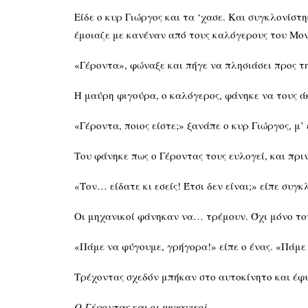
Είδε ο κυρ Γιώργος και τα ‘χασε. Και συγκλονίστ
έμοιαζε με κανέναν από τους καλόγερους του Μον
«Γέροντα», φώναξε και πήγε να πλησιάσει προς τ
Η μαύρη φιγούρα, ο καλόγερος, φάνηκε να τους άκ
«Γέροντα, ποιος είστε;» ξανάπε ο κυρ Γιώργος, μ
Του φάνηκε πως ο Γέροντας τους ευλογεί, και πρ
«Τον… είδατε κι εσείς! Έτσι δεν είναι;» είπε συ
Οι μηχανικοί φάνηκαν να… τρέμουν. Όχι μόνο τον
«Πάμε να φύγουμε, γρήγορα!» είπε ο ένας. «Πάμ
Τρέχοντας σχεδόν μπήκαν στο αυτοκίνητο και έφ
Ο Γέροντας και οι μηχανικοί