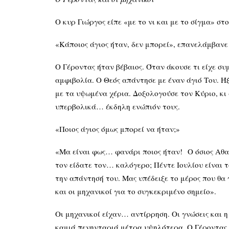
Ο κυρ Γιώργος είπε «με το νι και με το σίγμα» σ
«Κάποιος άγιος ήταν, δεν μπορεί», επανελάμβαν
Ο Γέροντας ήταν βέβαιος. Όταν άκουσε τι είχε συ
αμφιβολία. Ο Θεός απάντησε με έναν άγιό Του. Ήξ
με τα υψωμένα χέρια. Δοξολογούσε τον Κύριο, κι
υπερβολικά… έκδηλη ενώπιόν τους.
«Ποιος άγιος όμως μπορεί να ήταν;»
«Μα είναι φως… φανάρι ποιος ήταν! Ο όσιος Αθανά
τον είδατε τον… καλόγερο; Πέντε Ιουλίου είναι τ
την απάντησή του. Μας υπέδειξε το μέρος που θα γ
και οι μηχανικοί για το συγκεκριμένο σημείο».
Οι μηχανικοί είχαν… αντίρρηση. Οι γνώσεις και η
καμιά πενηνταριά μέτρα υψηλότερα. Ο Γέροντας δ