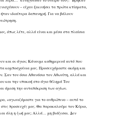
ι και πέρα… κυνηγούσαν το όνειρό τους! Βρήκαν
ενισχύσουν – είχαν ξεκινήσει τα πρώτα κτίσματα,
 ήταν ιδιαίτερα δαπανηρή. Για να βάλουν
γεώτρηση.
ος, όπως λέτε, αλλά είναι και μέσα στα πλαίσια
υν και οι άγιοι; Κάνουμε καθημερινά αυτό που
 τα κομποσχοίνια μας. Προσευχόμαστε ακόμη και
υν. Σαν τον όσιο Αθανάσιο τον Αθωνίτη, αλλά και
ίου και την υπακοή στο άγιο θέλημά Του
και άμεση την ανταπόκριση των αγίων.
ερο, «αγωνιζόμαστε για το ανθρώπινο – αυτό το
ε στις προσευχές μας. Θα παρακαλούμε τον Κύριο,
 και όλη η ζωή μας; Αλλά… μη βιάζεσαι. Δεν