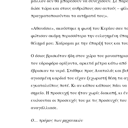
μάλλον δεν θα μπορέσουν να συνεχίσουν. Σε παρακ
δώσε τώρα και στους ανθρώπους σου αυτούς – φίλοι
πραγματοποιούνται τα αιτήματά του;».
«Αθανάσιε», ακούστηκε η φωνή του Κυρίου σαν το
φώτισαν ακόμη περισσότερο την ευλογημένη ύπαρξ
θέλημά μου. Χαίρομαι με την ύπαρξή τους και του
Ο όσιος βρισκόταν ήδη στον χώρο του μοναστηριού
τον υδροφόρο ορίζοντα, αρκετά μέτρα κάτω από τ
έβρισκαν το νερό. Στάθηκε προς Ανατολάς και β
αγιασμένη καρδιά του είχαν ξεχωριστή θέση τα αγ
εγκαταλείπεις ποτέ. Κι αν κάπου κάποιος πάει ν
σημείο. Η προσευχή του ήταν χωρίς διακοπή, κι 
ενώνονται οι προσευχές του με τις προσευχές το
αναγάλλιασε.
Ο… τρόμος των μηχανικών