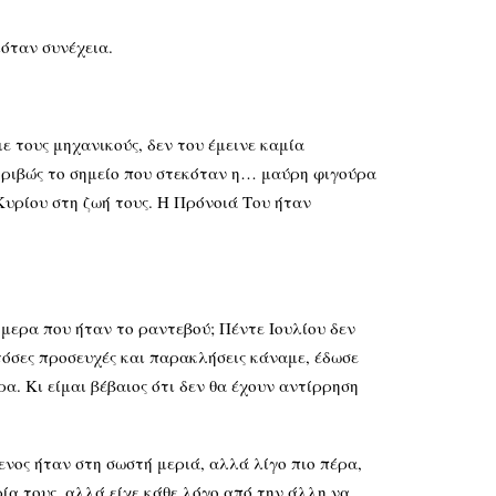
ιόταν συνέχεια.
ε τους μηχανικούς, δεν του έμεινε καμία
 ακριβώς το σημείο που στεκόταν η… μαύρη φιγούρα
Κυρίου στη ζωή τους. Η Πρόνοιά Του ήταν
ήμερα που ήταν το ραντεβού; Πέντε Ιουλίου δεν
τόσες προσευχές και παρακλήσεις κάναμε, έδωσε
α. Κι είμαι βέβαιος ότι δεν θα έχουν αντίρρηση
μενος ήταν στη σωστή μεριά, αλλά λίγο πιο πέρα,
ία τους, αλλά είχε κάθε λόγο από την άλλη να