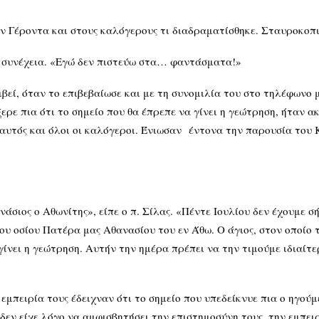
τον Γέροντα και στους καλόγερους τι διαδραματίσθηκε. Σταυροκοπ
ε συνέχεια. «Εγώ δεν πιστεύω στα… φαντάσματα!»
μβεί, όταν το επιβεβαίωσε και με τη συνομιλία του στο τηλέφωνο μ
ερε πια ότι το σημείο που θα έπρεπε να γίνει η γεώτρηση, ήταν
 αυτός και όλοι οι καλόγεροι. Ένιωσαν έντονα την παρουσία του 
σιος ο Αθωνίτης», είπε ο π. Σίλας. «Πέντε Ιουλίου δεν έχουμε σ
ου οσίου Πατέρα μας Αθανασίου του εν Άθω. Ο άγιος, στον οποίο 
ίνει η γεώτρηση. Αυτήν την ημέρα πρέπει να την τιμούμε ιδιαίτερ
 εμπειρία τους έδειχναν ότι το σημείο που υπεδείκνυε πια ο ηγού
εν είχε λόγο να αμφισβητήσει την επιστημοσύνη τους, την εμπειρ