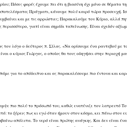
ίου; Πόσες φορές έχουμε πει ότι η βιασύνη όχι μόνο σε θέματα τη
αποτελέσματα; Πράγματι, κάνουμε πολύ καιρό τώρα προσευχή. Ίσω
υμβαίνει και με τις αρρώστιες; Παρακαλούμε τον Κύριο, αλλά πη
 περισσότερο, γιατί είναι σημάδι ταπείνωσης. Είναι σχεδόν αξίωμ
ας τον λόγο ο δεύτερος π. Σίλας. «Να ορίσουμε ένα ραντεβού με τ
ναι ο κύριος Γιώργος, ο οποίος θα τους οδηγήσει στην περιοχή μας,
πάμε για το απόδειπνο και ας παρακαλέσουμε πιο έντονα και καρδ
λαμψε πιο πολύ το πρόσωπό του, καθώς ενατένιζε τον λατρευτό Το
αυτό: το ξέρεις πως κι εγώ όταν ήμουν στον κόσμο, κει πάνω στον
βαίνω απόλυτα. Το νερό είναι πρώτης ανάγκης. Και δεν είναι ένα