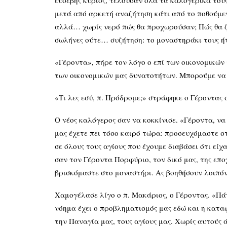
ευσεβής κύριος, τελούσαν όλα τα καλογερικά το
μετά από αρκετή αναζήτηση κάτι από το ποθούμενό
αλλά… χωρίς νερό πώς θα προχωρούσαν; Πώς θα ζο
σωλήνες ούτε… συζήτηση: το μοναστηράκι τους ή
«Γέροντα», πήρε τον λόγο ο επί των οικονομικών 
των οικονομικών μας δυνατοτήτων. Μπορούμε να 
«Τι λες εσύ, π. Πρόδρομε;» στράφηκε ο Γέροντας 
Ο νέος καλόγερος σαν να κοκκίνισε. «Γέροντα, να
μας έχετε πει τόσο καιρό τώρα: προσευχόμαστε 
σε όλους τους αγίους που έχουμε διαβάσει ότι εί
σαν τον Γέροντα Πορφύριο, τον δικό μας, της επο
βρισκόμαστε στο μοναστήρι. Ας βοηθήσουν λοιπόν
Χαμογέλασε λίγο ο π. Μακάριος, ο Γέροντας. «Πά
νόημα έχει ο προβληματισμός μας εδώ και η κατα
την Παναγία μας, τους αγίους μας. Χωρίς αυτούς 