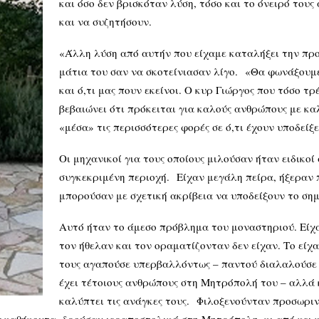
και όσο δεν βρισκόταν λύση, τόσο και το όνειρό τους
και να συζητήσουν.
«Άλλη λύση από αυτήν που είχαμε καταλήξει την πρ
μάτια του σαν να σκοτείνιασαν λίγο. «Θα φωνάξουμε 
και ό,τι μας πουν εκείνοι. Ο κυρ Γιώργος που τόσο τρ
βεβαιώνει ότι πρόκειται για καλούς ανθρώπους με κα
«μέσα» τις περισσότερες φορές σε ό,τι έχουν υποδείξε
Οι μηχανικοί για τους οποίους μιλούσαν ήταν ειδικοί
συγκεκριμένη περιοχή. Είχαν μεγάλη πείρα, ήξεραν
μπορούσαν με σχετική ακρίβεια να υποδείξουν το σημ
Αυτό ήταν το άμεσο πρόβλημα του μοναστηριού. Είχα
τον ήθελαν και τον οραματίζονταν δεν είχαν. Το είχα
τους αγαπούσε υπερβαλλόντως – παντού διαλαλούσε 
έχει τέτοιους ανθρώπους στη Μητρόπολή του – αλλά κ
καλύπτει τις ανάγκες τους. Φιλοξενούνταν προσωριν