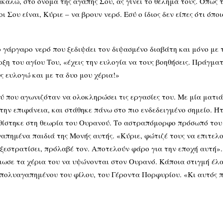
αλώ, στο όνομα της αγάπης Σου, ας γίνει το θέλημά τους. Όπως τ
 Σου είναι, Κύριε – να βρουν νερό. Εσύ ο ίδιος δεν είπες ότι όποι
 γάργαρο νερό που ξεδιψάει τον διψασμένο διαβάτη και μόνο με τ
η του αγίου Του, «έχεις την ευλογία να τους βοηθήσεις. Πράγματ
ς ευλογώ και με τα δυο μου χέρια!»
 που αγωνιζόταν να ολοκληρώσει τις εργασίες του. Με μία ματιά 
ην επιφάνεια, και στάθηκε πάνω στο πιο ενδεδειγμένο σημείο. Ήτ
υθίστηκε στη θεωρία του Ουρανού. Το αστραπόμορφο πρόσωπό του
απημένα παιδιά της Μονής αυτής. «Κύριε, φώτιζέ τους να επιτελο
α ξεστρατίσει, πρόλαβέ τον. Αποτελούν φάρο για την εποχή αυτή»
ένιωσε τα χέρια του να υψώνονται στον Ουρανό. Κάποια στιγμή έλ
υ πολυαγαπημένου του φίλου, του Γέροντα Πορφυρίου. «Κι αυτός π