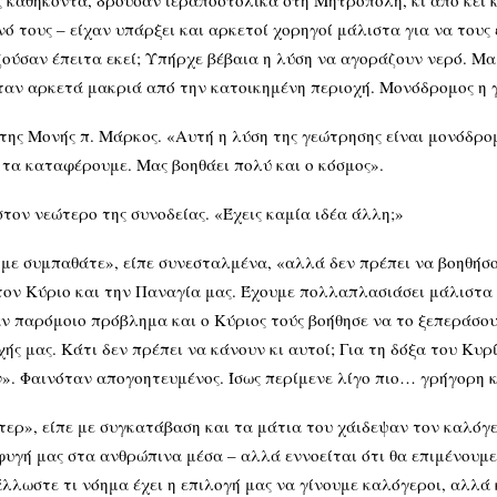
υς καθήκοντα, δρούσαν ιεραποστολικά στη Μητρόπολη, κι από κε
 τους – είχαν υπάρξει και αρκετοί χορηγοί μάλιστα για να τους 
ύσαν έπειτα εκεί; Υπήρχε βέβαια η λύση να αγοράζουν νερό. Μα
ταν αρκετά μακριά από την κατοικημένη περιοχή. Μονόδρομος η 
της Μονής π. Μάρκος. «Αυτή η λύση της γεώτρησης είναι μονόδρομ
τα καταφέρουμε. Μας βοηθάει πολύ και ο κόσμος».
στον νεώτερο της συνοδείας. «Έχεις καμία ιδέα άλλη;»
 με συμπαθάτε», είπε συνεσταλμένα, «αλλά δεν πρέπει να βοηθήσο
στον Κύριο και την Παναγία μας. Έχουμε πολλαπλασιάσει μάλιστα
χαν παρόμοιο πρόβλημα και ο Κύριος τούς βοήθησε να το ξεπεράσο
χής μας. Κάτι δεν πρέπει να κάνουν κι αυτοί; Για τη δόξα του Κυρ
». Φαινόταν απογοητευμένος. Ίσως περίμενε λίγο πιο… γρήγορη 
τερ», είπε με συγκατάβαση και τα μάτια του χάιδεψαν τον καλόγ
φυγή μας στα ανθρώπινα μέσα – αλλά εννοείται ότι θα επιμένουμ
άλλωστε τι νόημα έχει η επιλογή μας να γίνουμε καλόγεροι, αλλά