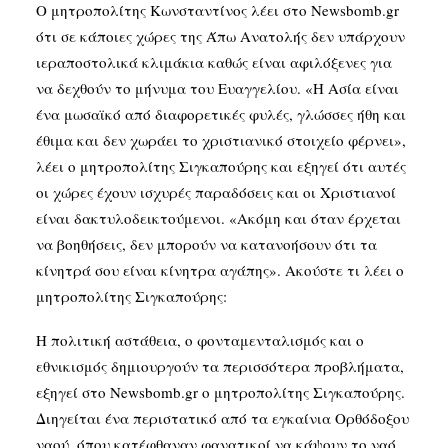
Ο μητροπολίτης Κωνσταντίνος λέει στο Newsbomb.gr
ότι σε κάποιες χώρες της Άπω Ανατολής δεν υπάρχουν
ιεραποστολικά κλιμάκια καθώς είναι αφιλόξενες για
να δεχθούν το μήνυμα του Ευαγγελίου. «H Ασία είναι
ένα μωσαϊκό από διαφορετικές φυλές, γλώσσες ήθη και
έθιμα και δεν χωράει το χριστιανικό στοιχείο φέρνει»,
λέει ο μητροπολίτης Σιγκαπούρης και εξηγεί ότι αυτές
οι χώρες έχουν ισχυρές παραδόσεις και οι Χριστιανοί
είναι δακτυλοδεικτούμενοι. «Ακόμη και όταν έρχεται
να βοηθήσεις, δεν μπορούν να κατανοήσουν ότι τα
κίνητρά σου είναι κίνητρα αγάπης». Ακούστε τι λέει ο
μητροπολίτης Σιγκαπούρης:
Η πολιτική αστάθεια, ο φονταμενταλισμός και ο
εθνικισμός δημιουργούν τα περισσότερα προβλήματα,
εξηγεί στο Newsbomb.gr o μητροπολίτης Σιγκαπούρης.
Διηγείται ένα περιστατικό από τα εγκαίνια Ορθόδοξου
ναού, όπου κατέφθαναν φανατικοί να κάψουν το ναό