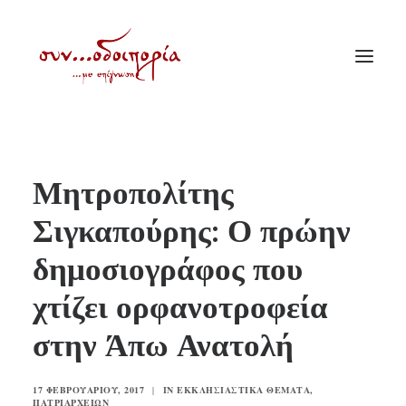
ΑΡΧΙΚΗ
Μητροπολίτης
ΘΕΜΑΤΟΛΟΓΙΑ
Σιγκαπούρης: Ο πρώην
ΑΝΑΚΟΙΝΩΣΕΙΣ
δημοσιογράφος που
ΕΝΟΡΙΑ ΕΝ ΔΡΑΣΕΙ
ΕΥΑΓΓΕΛΙΣΤΡΙΑ ΠΕΙΡΑΙΏΣ
χτίζει ορφανοτροφεία
VIDEO
στην Άπω Ανατολή
ΠΑΛΑΙΑ ΣΥΝΟΔΟΙΠΟΡΙΑ
ΕΠΙΚΟΙΝΩΝΙΑ
17 ΦΕΒΡΟΥΑΡΊΟΥ, 2017
|
IN
ΕΚΚΛΗΣΙΑΣΤΙΚΆ ΘΈΜΑΤΑ
,
ΠΑΤΡΙΑΡΧΕΊΩΝ