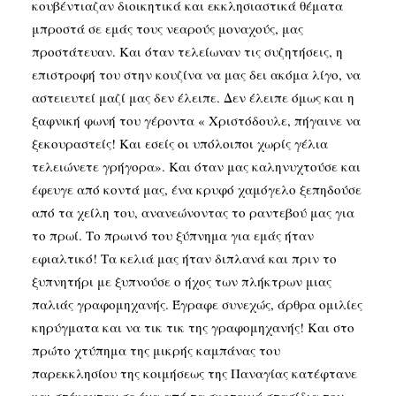
κουβέντιαζαν διοικητικά και εκκλησιαστικά θέματα
μπροστά σε εμάς τους νεαρούς μοναχούς, μας
προστάτευαν. Και όταν τελείωναν τις συζητήσεις, η
επιστροφή του στην κουζίνα να μας δει ακόμα λίγο, να
αστειευτεί μαζί μας δεν έλειπε. Δεν έλειπε όμως και η
ξαφνική φωνή του γέροντα « Χριστόδουλε, πήγαινε να
ξεκουραστείς! Και εσείς οι υπόλοιποι χωρίς γέλια
τελειώνετε γρήγορα». Και όταν μας καληνυχτούσε και
έφευγε από κοντά μας, ένα κρυφό χαμόγελο ξεπηδούσε
από τα χείλη του, ανανεώνοντας το ραντεβού μας για
το πρωί. Το πρωινό του ξύπνημα για εμάς ήταν
εφιαλτικό! Τα κελιά μας ήταν διπλανά και πριν το
ξυπνητήρι με ξυπνούσε ο ήχος των πλήκτρων μιας
παλιάς γραφομηχανής. Έγραφε συνεχώς, άρθρα ομιλίες
κηρύγματα και να τικ τικ της γραφομηχανής! Και στο
πρώτο χτύπημα της μικρής καμπάνας του
παρεκκλησίου της κοιμήσεως της Παναγίας κατέφτανε