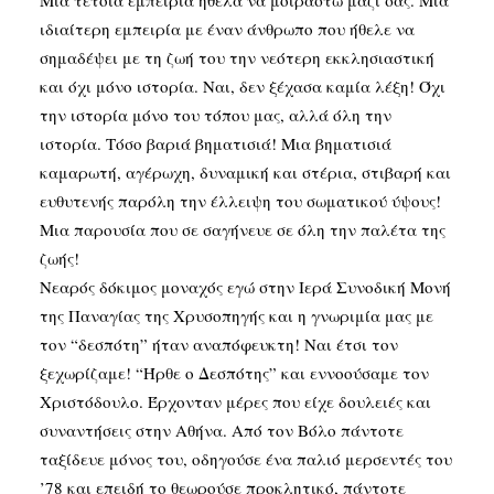
Μια τέτοια εμπειρία ήθελα να μοιραστώ μαζί σας. Μια
ιδιαίτερη εμπειρία με έναν άνθρωπο που ήθελε να
σημαδέψει με τη ζωή του την νεότερη εκκλησιαστική
και όχι μόνο ιστορία. Ναι, δεν ξέχασα καμία λέξη! Όχι
την ιστορία μόνο του τόπου μας, αλλά όλη την
ιστορία. Τόσο βαριά βηματισιά! Μια βηματισιά
καμαρωτή, αγέρωχη, δυναμική και στέρια, στιβαρή και
ευθυτενής παρόλη την έλλειψη του σωματικού ύψους!
Μια παρουσία που σε σαγήνευε σε όλη την παλέτα της
ζωής!
Νεαρός δόκιμος μοναχός εγώ στην Ιερά Συνοδική Μονή
της Παναγίας της Χρυσοπηγής και η γνωριμία μας με
τον “δεσπότη” ήταν αναπόφευκτη! Ναι έτσι τον
ξεχωρίζαμε! “Ήρθε ο Δεσπότης” και εννοούσαμε τον
Χριστόδουλο. Έρχονταν μέρες που είχε δουλειές και
συναντήσεις στην Αθήνα. Από τον Βόλο πάντοτε
ταξίδευε μόνος του, οδηγούσε ένα παλιό μερσεντές του
’78 και επειδή το θεωρούσε προκλητικό, πάντοτε