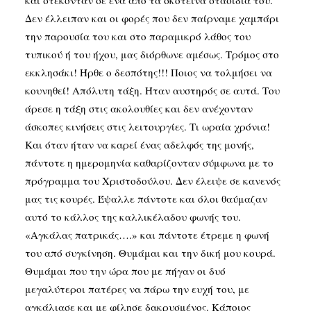
και στέκονταν σε ένα από τα σκοτεινά στασίδια του.
Δεν έλλειπαν και οι φορές που δεν παίρναμε χαμπάρι
την παρουσία του και στο παραμικρό λάθος του
τυπικού ή του ήχου, μας διόρθωνε αμέσως. Τρόμος στο
εκκλησάκι! Ήρθε ο δεσπότης!!! Ποιος να τολμήσει να
κουνηθεί! Απόλυτη τάξη. Ήταν αυστηρός σε αυτά. Του
άρεσε η τάξη στις ακολουθίες και δεν ανέχονταν
άσκοπες κινήσεις στις λειτουργίες. Τι ωραία χρόνια!
Και όταν ήταν να καρεί ένας αδελφός της μονής,
πάντοτε η ημερομηνία καθαρίζονταν σύμφωνα με το
πρόγραμμα του Χριστοδούλου. Δεν έλειψε σε κανενός
μας τις κουρές. Έψαλλε πάντοτε και όλοι θαύμαζαν
αυτό το κάλλος της καλλικέλαδου φωνής του.
«Αγκάλας πατρικάς….» και πάντοτε έτρεμε η φωνή
του από συγκίνηση. Θυμάμαι και την δική μου κουρά.
Θυμάμαι που την ώρα που με πήγαν οι δυό
μεγαλύτεροι πατέρες να πάρω την ευχή του, με
αγκάλιασε και με φίλησε δακρυσμένος. Κάποιος