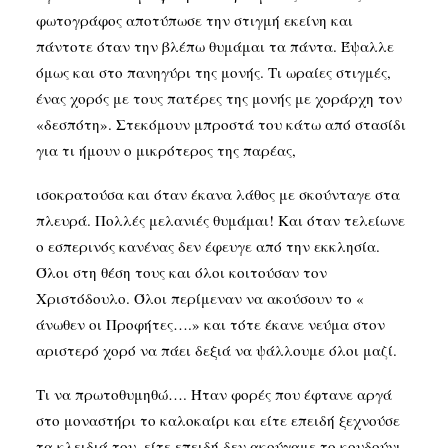
φωτογράφος αποτύπωσε την στιγμή εκείνη και
πάντοτε όταν την βλέπω θυμάμαι τα πάντα. Έψαλλε
όμως και στο πανηγύρι της μονής. Τι ωραίες στιγμές,
ένας χορός με τους πατέρες της μονής με χοράρχη τον
«δεσπότη». Στεκόμουν μπροστά του κάτω από στασίδι
για τι ήμουν ο μικρότερος της παρέας,
ισοκρατούσα και όταν έκανα λάθος με σκούνταγε στα
πλευρά. Πολλές μελανιές θυμάμαι! Και όταν τελείωνε
ο εσπερινός κανένας δεν έφευγε από την εκκλησία.
Όλοι στη θέση τους και όλοι κοιτούσαν τον
Χριστόδουλο. Όλοι περίμεναν να ακούσουν το «
άνωθεν οι Προφήτες….» και τότε έκανε νεύμα στον
αριστερό χορό να πάει δεξιά να ψάλλουμε όλοι μαζί.
Τι να πρωτοθυμηθώ…. Ήταν φορές που έφτανε αργά
στο μοναστήρι το καλοκαίρι και είτε επειδή ξεχνούσε
τα κλειδιά του, είτε επειδή δεν ακούγαμε το κουδούνι,