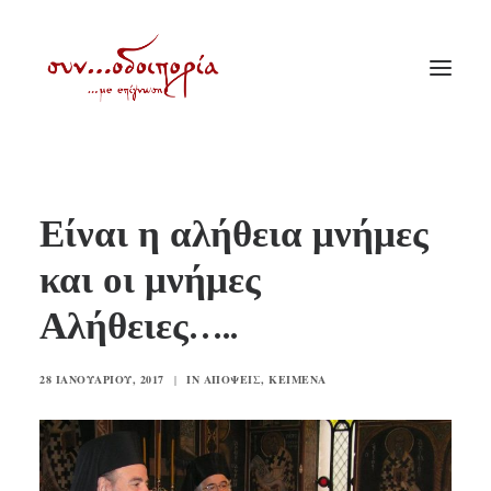
ΑΡΧΙΚΗ
Είναι η αλήθεια μνήμες
ΘΕΜΑΤΟΛΟΓΙΑ
και οι μνήμες
ΑΝΑΚΟΙΝΩΣΕΙΣ
Αλήθειες…..
ΕΝΟΡΙΑ ΕΝ ΔΡΑΣΕΙ
ΕΥΑΓΓΕΛΙΣΤΡΙΑ ΠΕΙΡΑΙΏΣ
28 ΙΑΝΟΥΑΡΊΟΥ, 2017
|
IN
ΑΠΌΨΕΙΣ
,
ΚΕΊΜΕΝΑ
VIDEO
ΠΑΛΑΙΑ ΣΥΝΟΔΟΙΠΟΡΙΑ
ΕΠΙΚΟΙΝΩΝΙΑ