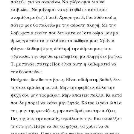
παλεύω για να ανασάνω. Να γδέρνομαι για να
ε
πιβιώσω. Να μάχομαι να κρατηθώ σε αυτό που
ονομάζουμε ζωή. Γιατί; Άραγε γιατί; Για πόσο ακόμη
πάτερ μου θα παλεύω με την αόρατη πληγή; Με την
λαβωματιά εκείνη που δεν κατοικεί στο σώμα μου μα
όμως τρυπάει το μυαλό και τα σώθηκα μου; Χρόνια
ψάχνω σπιθαμή προς σπιθαμή την σάρκα μου, την
γύμνωσα, την άφησα ερειπωμένη, μα πληγή δεν βρήκα.
Τι με πονάει πάτερ; Που είναι αυτή η λαβωματιά να
την θεραπεύσω;
Ησύχασε, δεν θα την βρεις. Είναι αδιόρατη, βαθιά, δεν
την ακουμπάει η ματιά. Μην την φοβίζεις άλλο την
ψυχή σου μην τρομάζεις. Μην απαιτείς πολλά. Κι αυτά
που δε μπορεί να κάνει μην ζητάς. Κάτσε λιγάκι δίπλα
της, μην της φωνάζεις, μην αντιδράς και την πιέζεις.
Πες της πως την αγαπάς, αγκάλιασε την. Και αποδέξου
την πληγή. Πάψε να θες να φύγει, να χαθεί να σε
εγκαταλείψει. Η πιο μεγάλη προίκα σου είναι αυτή κι