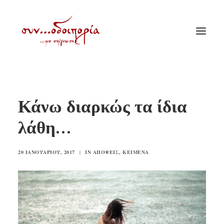
ΑΡΧΙΚΗ
Κάνω διαρκώς τα ίδια
ΘΕΜΑΤΟΛΟΓΙΑ
λάθη…
ΑΝΑΚΟΙΝΩΣΕΙΣ
ΕΝΟΡΙΑ ΕΝ ΔΡΑΣΕΙ
20 ΙΑΝΟΥΑΡΊΟΥ, 2017
|
IN
ΑΠΌΨΕΙΣ
,
ΚΕΊΜΕΝΑ
ΕΥΑΓΓΕΛΙΣΤΡΙΑ ΠΕΙΡΑΙΏΣ
VIDEO
ΠΑΛΑΙΑ ΣΥΝΟΔΟΙΠΟΡΙΑ
ΕΠΙΚΟΙΝΩΝΙΑ