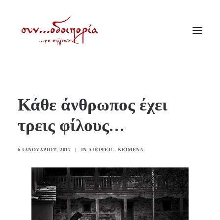
ΑΡΧΙΚΗ
Κάθε άνθρωπος έχει
ΘΕΜΑΤΟΛΟΓΙΑ
τρεις φίλους…
ΑΝΑΚΟΙΝΩΣΕΙΣ
ΕΝΟΡΙΑ ΕΝ ΔΡΑΣΕΙ
6 ΙΑΝΟΥΑΡΊΟΥ, 2017
|
IN
ΑΠΌΨΕΙΣ
,
ΚΕΊΜΕΝΑ
ΕΥΑΓΓΕΛΙΣΤΡΙΑ ΠΕΙΡΑΙΏΣ
VIDEO
ΠΑΛΑΙΑ ΣΥΝΟΔΟΙΠΟΡΙΑ
ΕΠΙΚΟΙΝΩΝΙΑ