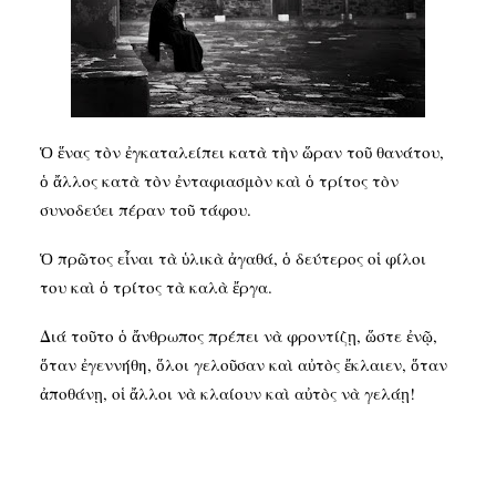
SEARCH
Ὁ ἕνας τὸν ἐγκαταλείπει κατὰ τὴν ὥραν τοῦ θανάτου,
ὁ ἄλλος κατὰ τὸν ἐνταφιασμὸν καὶ ὁ τρίτος τὸν
συνοδεύει πέραν τοῦ τάφου.
Ὁ πρῶτος εἶναι τὰ ὑλικὰ ἀγαθά, ὁ δεύτερος oἱ φίλοι
του καὶ ὁ τρίτος τὰ καλὰ ἔργα.
Διά τοῦτο ὁ ἄνθρωπος πρέπει νὰ φροντίζῃ, ὥστε ἐνῷ,
ὅταν ἐγεννήθη, ὅλοι γελοῦσαν καὶ αὐτὸς ἔκλαιεν, ὅταν
ἀποθάνῃ, οἱ ἄλλοι νὰ κλαίουν καὶ αὐτὸς νὰ γελάῃ!