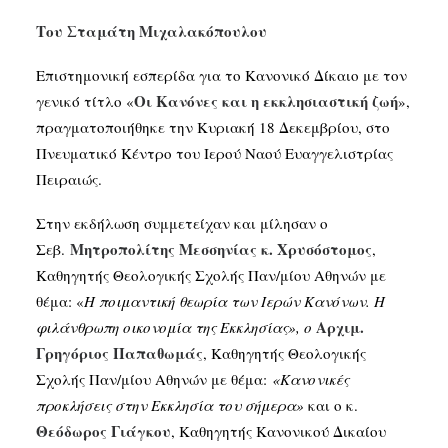
Του Σταμάτη Μιχαλακόπουλου
Επιστημονική εσπερίδα για το Κανονικό Δίκαιο με τον
Οι Κανόνες και η εκκλησιαστική ζωή
γενικό τίτλο «
»,
πραγματοποιήθηκε την Κυριακή 18 Δεκεμβρίου, στο
Πνευματικό Κέντρο του Ιερού Ναού Ευαγγελιστρίας
Πειραιώς.
Στην εκδήλωση συμμετείχαν και μίλησαν ο
Μητροπολίτης Μεσσηνίας κ. Χρυσόστομος
Σεβ.
,
Καθηγητής Θεολογικής Σχολής Παν/μίου Αθηνών με
θέμα: «
Η ποιμαντική θεωρία των Ιερών Κανόνων. Η
Αρχιμ.
φιλάνθρωπη οικονομία της Εκκλησίας», ο
Γρηγόριος Παπαθωμάς
, Καθηγητής Θεολογικής
Σχολής Παν/μίου Αθηνών με θέμα:
«Κανονικές
προκλήσεις στην Εκκλησία του σήμερα»
και ο κ.
Θεόδωρος Γιάγκου
, Καθηγητής Κανονικού Δικαίου