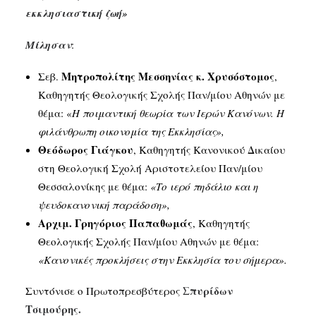
εκκλησιαστική ζωή»
Μίλησαν
:
Μητροπολίτης Μεσσηνίας κ. Χρυσόστομος
Σεβ.
,
Καθηγητής Θεολογικής Σχολής Παν/μίου Αθηνών με
θέμα: «
Η ποιμαντική θεωρία των Ιερών Κανόνων. Η
φιλάνθρωπη οικονομία της Εκκλησίας»,
Θεόδωρος Γιάγκου
, Καθηγητής Κανονικού Δικαίου
στη Θεολογική Σχολή Αριστοτελείου Παν/μίου
Θεσσαλονίκης με θέμα:
«Το ιερό πηδάλιο και η
ψευδοκανονική παράδοση»,
Αρχιμ. Γρηγόριος Παπαθωμάς
, Καθηγητής
Θεολογικής Σχολής Παν/μίου Αθηνών με θέμα:
«Κανονικές προκλήσεις στην Εκκλησία του σήμερα».
Σπυρίδων
Συντόνισε ο Πρωτοπρεσβύτερος
Τσιμούρης.