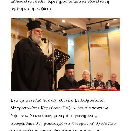
μήπως είναι έτσι». Κριτήρια τελικά κι εδώ είναι η
αγάπη και η αλήθεια.
Στο χαιρετισμό που απηύθυνε ο Σεβασμιώτατος
Μητροπολίτης Κερκύρας, Παξών και Διαποντίων
κ
.
Νεκτάριος
Νήσων
φανερά συγκινημένος,
αναφέρθηκε στη μακροχρόνια πνευματική σχέση που
τον συνδέει με τον π. Θεμιστοκλή, μια σχέση