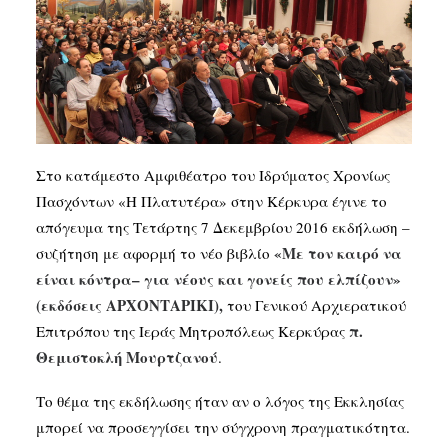
SEARCH
Στο κατάμεστο Αμφιθέατρο του Ιδρύματος Χρονίως
Πασχόντων «Η Πλατυτέρα» στην Κέρκυρα έγινε το
απόγευμα της Τετάρτης 7 Δεκεμβρίου 2016 εκδήλωση –
«
Με
τον
καιρό
να
συζήτηση με αφορμή το νέο βιβλίο
είναι
κόντρα
–
για
νέους
και
γονείς
π
ου
ελ
π
ίζουν
»
(
εκδόσεις
ΑΡΧΟΝΤΑΡΙΚΙ
),
του Γενικού Αρχιερατικού
π.
Επιτρόπου της Ιεράς Μητροπόλεως Κερκύρας
Θεμιστοκλή
Μουρτζανού
.
Το θέμα της εκδήλωσης ήταν αν ο λόγος της Εκκλησίας
μπορεί να προσεγγίσει την σύγχρονη πραγματικότητα.