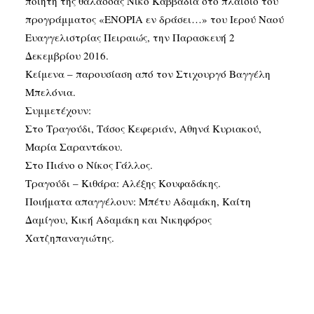
ποιητή της θάλασσας Νίκο Καββαδία στο πλαίσιο του
προγράμματος «ΕΝΟΡΙΑ εν δράσει…» του Ιερού Ναού
Ευαγγελιστρίας Πειραιώς, την Παρασκευή 2
Δεκεμβρίου 2016.
Κείμενα – παρουσίαση από τον Στιχουργό Βαγγέλη
Μπελόνια.
Συμμετέχουν:
Στο Τραγούδι, Τάσος Κεφεριάν, Αθηνά Κυριακού,
Μαρία Σαραντάκου.
Στο Πιάνο ο Νίκος Γάλλος.
Τραγούδι – Κιθάρα: Αλέξης Κουφαδάκης.
Ποιήματα απαγγέλουν: Μπέτυ Αδαμάκη, Καίτη
Δαμίγου, Κική Αδαμάκη και Νικηφόρος
Χατζηπαναγιώτης.