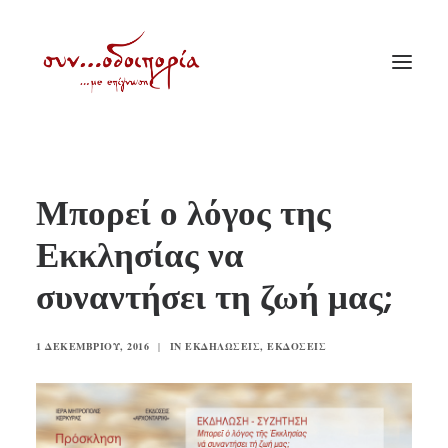
ΑΡΧΙΚΗ
Μπορεί ο λόγος της
ΘΕΜΑΤΟΛΟΓΙΑ
Εκκλησίας να
ΑΝΑΚΟΙΝΩΣΕΙΣ
συναντήσει τη ζωή μας;
ΕΝΟΡΙΑ ΕΝ ΔΡΑΣΕΙ
ΕΥΑΓΓΕΛΙΣΤΡΙΑ ΠΕΙΡΑΙΏΣ
1 ΔΕΚΕΜΒΡΊΟΥ, 2016
|
IN
ΕΚΔΗΛΏΣΕΙΣ
,
ΕΚΔΌΣΕΙΣ
VIDEO
ΠΑΛΑΙΑ ΣΥΝΟΔΟΙΠΟΡΙΑ
ΕΠΙΚΟΙΝΩΝΙΑ