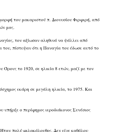
 μορφή του μακαριστού π. Διονυσίου Φιρφιρή, από
ών μας.
ναγίας, τον αξίωσαν αληθινά να ψάλλει από
α του, πίστεψαν ότι η Παναγία του έδωσε αυτό το
 Όρους το 1920, σε ηλικία 8 ετών, μαζί με τον
όσχημος εκάρη σε μεγάλη ηλικία, το 1975. Και
ου υπήρξε ο περίφημος ιεροδιάκονος Συνέσιος
 Ήταν πολύ φιλακόλουθος. Δεν είχε καθόλου