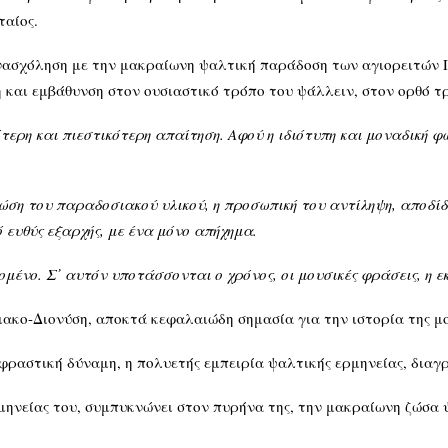
ταίος.
ενασχόληση με την μακραίωνη ψαλτική παράδοση των αγιορειτών 
 και εμβάθυνση στον ουσιαστικό τρόπο του ψάλλειν, στον ορθό 
τερη και πιεστικότερη απαίτηση. Αφού η ιδιότυπη και μοναδική φ
ση του παραδοσιακού υλικού, η προσωπική του αντίληψη, αποδίδ
 ευθύς εξαρχής, με ένα μόνο απήχημα.
δομένο. Σ᾽ αυτόν υποτάσσονται ο χρόνος, οι μουσικές φράσεις, η
ιακο-Διονύση, αποκτά κεφαλαιώδη σημασία για την ιστορία της μο
φραστική δύναμη, η πολυετής εμπειρία ψαλτικής ερμηνείας, διαγ
μηνείας του, συμπυκνώνει στον πυρήνα της, την μακραίωνη ζώσα 