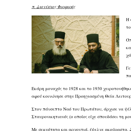
π. Διονύσιος Φιρφιρής
Η 
το
Όπ
κα
χά
Γε
πα
Εκάρη μοναχός το 1928 και το 1930 χειροτονήθηκε
αφού κοινώνησε στην Προηγιασμένη Θεία Λειτουρ
Στον πάνσεπτο Ναό του Πρωτάτου, άρχισε να ψέλν
Σταυρονικητιανός (ο οποίος είχε σπουδάσει τη μ
Με σεμνότητα και αρχοντιά, έψελνε ακούραστα. 