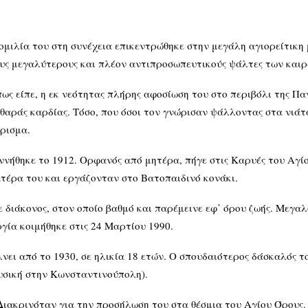
ομιλία του στη συνέχεια επικεντρώθηκε στην μεγάλη αγιορείτικη
υς μεγαλύτερους και πλέον αντιπροσωπευτικούς ψάλτες των καιρ
ως είπε, η εκ νεότητας πλήρης αφοσίωση του στο περιβόλι της Πα
θαράς καρδίας. Τόσο, που όσοι τον γνώρισαν ψάλλοντας στα νιάτ
ρισμα.
ννήθηκε το 1912. Ορφανός από μητέρα, πήγε στις Καρυές του Αγίου
τέρα του και εργάζονταν στο Βατοπαιδινό κονάκι.
 διάκονος, στον οποίο βαθμό και παρέμεινε εφ᾽ όρου ζωής. Μεγαλ
γία κοιμήθηκε στις 24 Μαρτίου 1990.
ει από το 1930, σε ηλικία 18 ετών. O σπουδαιότερος δάσκαλός τ
ουσική στην Κωνσταντινούπολη).
Διακρινόταν για την προσήλωση του στα θέσμια του Αγίου Όρους.