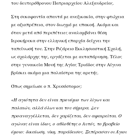
του δευτερόθρονου Πατριαρχείου Αλεξανδρείας.
Στη συκοφαντία απαντά με ανεξικακία, στην φτώχεια
με αξιοπρέπεια, στον διωγμό με υπακοή. Ακόμα και
όταν μετά από περιπέτειες αναλαμβάνει θέση
Ιεροκήρυκα στην ελληνική επαρχία δείχνει την
ταπείνωσή του. Στην Ριζάρειο Εκκλησιαστική Σχολή,
ως σχολάρχης της, εργάζεται με αυταπάρνηση. Τέλος
στην γυναικεία Μονή της Αγίας Τριάδος στην Αίγινα
βρίσκει ακόμα μια παλαίστρα της αρετής.
Όπως σημείωσε ο π. Χρυσόστομος:
«
Η αγιότητα δεν είναι προνόμιο των λίγων και
παλαιών, αλλά όλων και του σήμερα. Δεν
προαναγγέλλεται, δεν χαρίζεται, δεν αφαιρείται. Ο
αγώνας είναι ίδιος, ο αθλοθέτης ο Αυτός, το βραβείο
όμοιο: δικαίωση, νίκη, παράδεισος. Ξεπέρασαν οι Άγιοι