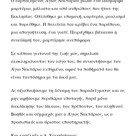
Ο εορταζόμενος Άγιος Νεκτάριος βίωσε ένα ιδιόμορφο
μαρτύριο, μάλιστα και από ανθρώπους που ήταν της
Εκκλησίας. Οπλίσθηκε με υπομονή, καρτερία, ρεαλισμό
και πορεύθηκε. Η πολιτεία του κρύβει ένα παράπονο,
μια απογοήτευση, ένα γιατί. Πειράχθηκε βάναυσα η
συνείδησή του, μαρτύρησε ανυπόφορα.
Σε κάποια γειτονιά της ζωής μας, σημείωσε
ολοκληρώνοντας τον λόγο του, θα συναντήσουμε τον
Άγιο Νεκτάριο λυπημένο, αφού τα παθήματά του θα
είναι ταυτόσημα με τα δικά μας.
Ας αξιοποιήσουμε τη δύναμη του παραδείγματος και ας
μην αφήσουμε περιθώριο υποταγής, παρά μόνο
διεκδίκησης του δίκαιου, του πρέποντος, του αληθινού.
Βοηθός και σύμμαχός μας ο Άγιος Νεκτάριος, ως ο
προσωπικός και άριστος υποστηρικτής.
Και κατέληξε ο π. Χρυσόστομος: