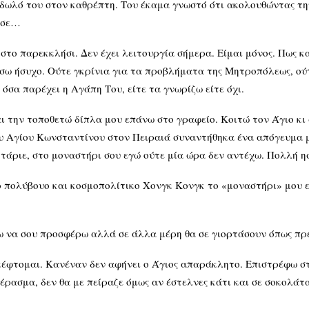
είδωλό του στον καθρέπτη. Του έκαμα γνωστό ότι ακολουθώντας τ
ησε…
το παρεκκλήσι. Δεν έχει λειτουργία σήμερα. Είμαι μόνος. Πως κ
σω ήσυχο. Ούτε γκρίνια για τα προβλήματα της Μητροπόλεως, ούτ
όσα παρέχει η Αγάπη Του, είτε τα γνωρίζω είτε όχι.
ι την τοποθετώ δίπλα μου επάνω στο γραφείο. Κοιτώ τον Άγιο κι
ου Αγίου Κωνσταντίνου στον Πειραιά συναντήθηκα ένα απόγευμα 
τάριε, στο μοναστήρι σου εγώ ούτε μία ώρα δεν αντέχω. Πολλή 
 πολύβουο και κοσμοπολίτικο Χονγκ Κονγκ το «μοναστήρι» μου ε
ω να σου προσφέρω αλλά σε άλλα μέρη θα σε γιορτάσουν όπως πρέ
έφτομαι. Κανέναν δεν αφήνει ο Άγιος απαράκλητο. Επιστρέφω στ
κέρασμα, δεν θα με πείραζε όμως αν έστελνες κάτι και σε σοκολά