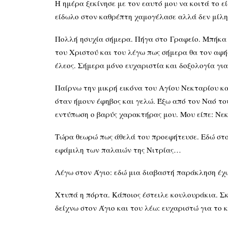
Η ημέρα ξεκίνησε με τον εαυτό μου να κοιτά το 
είδωλο στον καθρέπτη χαμογέλασε αλλά δεν μίλ
Πολλή ησυχία σήμερα. Πήγα στο
Γραφείο. Μπήκα σ
του Χριστού και του λέγω πως σήμερα θα τον αφή
έλεος. Σήμερα μόνο ευχαριστία και δοξολογία για 
Παίρνω την μικρή εικόνα του Αγίου Νεκταρίου κα
όταν ήμουν έφηβος και γελώ. Έξω από τον Ναό τ
εντύπωση ο βαρύς χαρακτήρας μου. Μου είπε: Νεκ
Τώρα θεωρώ πως άθελά του προεφήτευσε. Εδώ στο
εφάμιλη των παλαιών της Νιτρίας…
Λέγω στον Άγιο: εδώ μια διαβαστή παράκληση έχ
Χτυπά η πόρτα. Κάποιος έστειλε κουλουράκια. Σκ
δείχνω στον Άγιο και του λέω: ευχαριστώ για το 