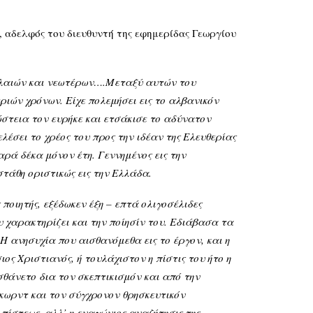
, αδελφός του διευθυντή της εφημερίδας Γεωργίου
παλαιών και νεωτέρων….Μεταξύ αυτών του
ιών χρόνων. Είχε πολεμήσει εις το αλβανικόν
ώστεια τον ευρήκε και ετσάκισε το αδύνατον
ελέσει το χρέος του προς την ιδέαν της Ελευθερίας
ρά δέκα μόνον έτη. Γεννημένος εις την
στάθη οριστικώς εις την Ελλάδα.
οιητής, εξέδωκεν έξη – επτά ολιγοσέλιδες
ου χαρακτηρίζει και την ποίησίν του. Εδιάβασα τα
Η ανησυχία που αισθανόμεθα εις το έργον, και η
ος Χριστιανός, ή τουλάχιστον η πίστις του ήτο η
θάνετο δια τον σκεπτικισμόν και από την
κωρντ και τον σύγχρονον θρησκευτικόν
πίστεως, αλλ’ η εναγώνιος αναζήτησις της