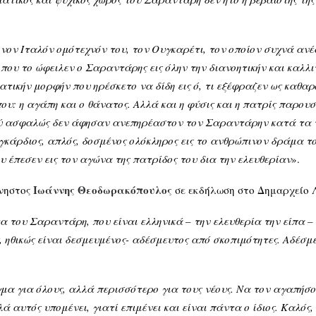
Ιταλόν ομότεχνόν του, τον Ουγκαρέτι, τον οποίον συχνά ανέφε
 που το ώφειλεν ο Σαραντάρης εις όλην την διανοητικήν και καλλι
ατικήν μορφήν που ηρέσκετο να δίδη εις ό, τι εξέφραζεν ως καθα
που: η αγάπη και ο θάνατος. Αλλά και η φύσις και η πατρίς παρουσ
ύ ασφαλώς δεν άφησαν ανεπηρέαστον τον Σαραντάρην κατά τα τελ
κάρδιος, απλός, δοσμένος ολόκληρος εις το ανθρώπινον δράμα του
ου έπεσεν εις τον αγώνα της πατρίδος του δια την ελευθερίαν
».
Ιωάννης Θεοδωρακόπουλος
μνηστος
σε εκδήλωση στο Δημαρχείο Λ
ου Σαραντάρη, που είναι ελληνικά – την ελευθερία την είπα – . 
 ηθικώς είναι δεσμευμένος- αδέσμευτος από σκοπιμότητες. Αδέσμευ
ια όλους, αλλά περισσότερο για τους νέους. Να τον αγαπήσουν
 αυτός υπομένει, γιατί επιμένει και είναι πάντα ο ίδιος. Καλός