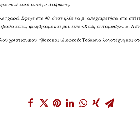
τηκε ποτέ κακό αυτός ο άνθρωπος.
χαρά. Έφυγε στο 40, όταν ήλθε να μ’ αποχαιρετήσει στο σπίτι 
ατέβασα κάτω, φιληθήκαμε και μου είπε <Καλή αντάμωση>…
». Αυ
λού χριστιανικού ήθους και ιδιοφυούς Τσάκωνα λογοτέχνη και στ