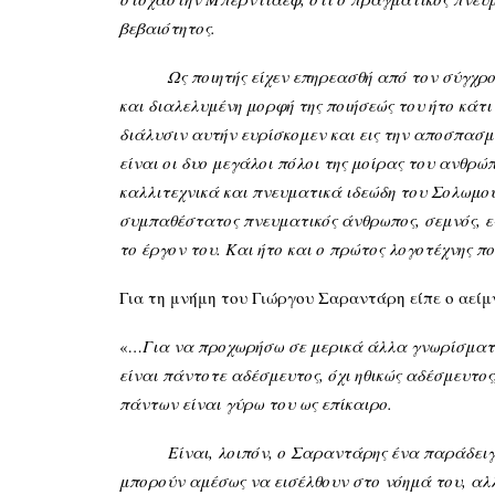
βεβαιότητος.
Ως ποιητής είχεν επηρεασθή από τον σύγχρονον 
και διαλελυμένη μορφή της ποιήσεώς του ήτο κάτι
διάλυσιν αυτήν ευρίσκομεν και εις την αποσπασμ
είναι οι δυο μεγάλοι πόλοι της μοίρας του ανθρώ
καλλιτεχνικά και πνευματικά ιδεώδη του Σολωμο
συμπαθέστατος πνευματικός άνθρωπος, σεμνός, εγ
το έργον του. Και ήτο και ο πρώτος λογοτέχνης π
Για τη μνήμη του Γιώργου Σαραντάρη είπε ο αεί
«
…Για να προχωρήσω σε μερικά άλλα γνωρίσματα τ
είναι πάντοτε αδέσμευτος, όχι ηθικώς αδέσμευτος,
πάντων είναι γύρω του ως επίκαιρο.
Είναι, λοιπόν, ο Σαραντάρης ένα παράδειγμα γ
μπορούν αμέσως να εισέλθουν στο νόημά του, αλλά