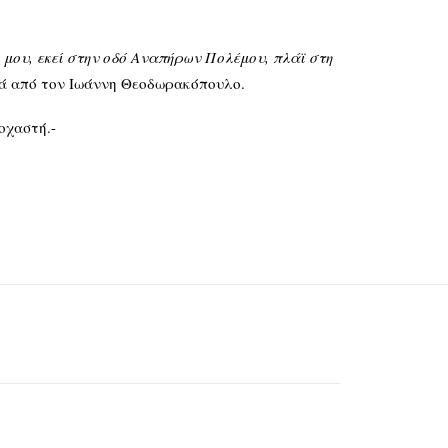
μου, εκεί στην οδό Αναπήρων Πολέμου, πλάϊ στη
τά από τον Ιωάννη Θεοδωρακόπουλο.
οχαστή.-