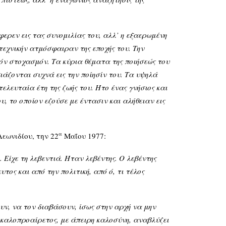
ρεν εις τας συνομιλίας του, αλλ’ η εξαερωμένη
τεχνικήν ατμόσφαιραν της εποχής του. Την
ρόν στοχασμόν. Τα κύρια θέματα της ποιήσεώς του
ιάζονται συχνά εις την ποίησίν του. Τα υψηλά
ευταία έτη της ζωής του. Ήτο ένας γνήσιος και
, το οποίον εζούσε με έντασιν και αλήθειαν εις
α
εωνιδίου, την 22
Μαΐου 1977:
Είχε τη λεβεντιά. Ήταν λεβέντης. Ο λεβέντης
τος και από την πολιτική, από ό, τι τέλος
, να τον διαβάσουν, ίσως στην αρχή να μην
, καλοπροαίρετος, με άπειρη καλοσύνη, αναβλύζει