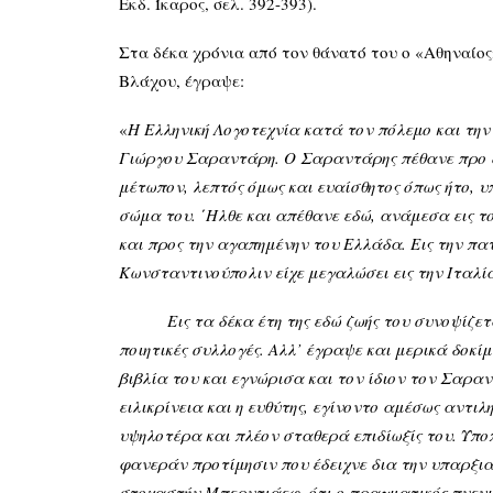
Εκδ. Ίκαρος, σελ. 392-393).
Στα δέκα χρόνια από τον θάνατό του ο «Αθηναίο
Βλάχου, έγραψε:
«
Η Ελληνική Λογοτεχνία κατά τον πόλεμο και τη
Γιώργου Σαραντάρη. Ο Σαραντάρης πέθανε προ δέκ
μέτωπον, λεπτός όμως και ευαίσθητος όπως ήτο, 
σώμα του. ΄Ηλθε και απέθανε εδώ, ανάμεσα εις του
και προς την αγαπημένην του Ελλάδα. Εις την πατ
Κωνσταντινούπολιν είχε μεγαλώσει εις την Ιταλία
Εις τα δέκα έτη της εδώ ζωής του συνοψίζεται ό
ποιητικές συλλογές. Αλλ’ έγραψε και μερικά δοκίμ
βιβλία του και εγνώρισα και τον ίδιον τον Σαρα
ειλικρίνεια και η ευθύτης, εγίνοντο αμέσως αντι
υψηλοτέρα και πλέον σταθερά επιδίωξίς του. Υπο
φανεράν προτίμησιν που έδειχνε δια την υπαρξια
στοχαστήν Μπερντιάεφ, ότι ο πραγματικός πνευμα