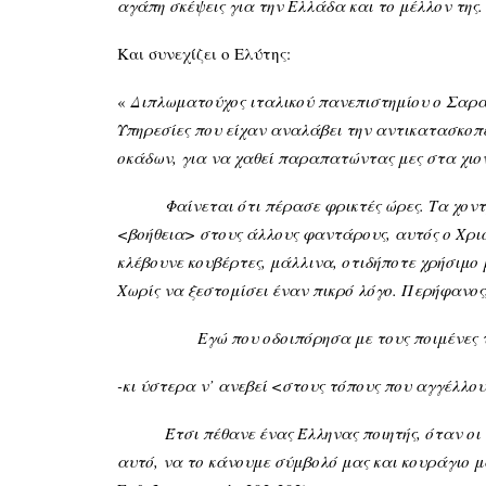
αγάπη σκέψεις για την Ελλάδα και το μέλλον της
Και συνεχίζει ο Ελύτης:
«
Διπλωματούχος ιταλικού πανεπιστημίου ο Σαραν
Υπηρεσίες που είχαν αναλάβει την αντικατασκοπε
οκάδων, για να χαθεί παραπατώντας μες στα χιο
Φαίνεται ότι πέρασε φρικτές ώρες. Τα χοντρά 
<βοήθεια> στους άλλους φαντάρους, αυτός ο Χρι
κλέβουνε κουβέρτες, μάλλινα, οτιδήποτε χρήσιμο
Χωρίς να ξεστομίσει έναν πικρό λόγο. Περήφανος
Εγώ που οδοιπόρησα με τους ποιμένες τη
-κι ύστερα ν’ ανεβεί <στους τόπους που αγγέλλου
Έτσι πέθανε ένας Έλληνας ποιητής, όταν οι συ
αυτό, να το κάνουμε σύμβολό μας και κουράγιο μα