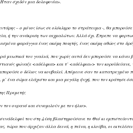
. Ήταν σχεδόν μια δολοφονία».
τάρης – ο μόνος ίσως σε ολόκληρο το στράτευμα -, θα μπορούσε 
ία, ή την ανάκριση των αιχμαλώτων. Αλλά όχι. Έπρεπε να φορτωθ
νισμένα φαράγγια ένας ακόμη ποιητής, ένας ακόμη αθώος στο δρό
μυωπικά του γυαλιά, που χωρίς αυτά δεν μπορούσε να κάνει β
στιανός φώναζε <αδέλφια> και τ’ <αδέλφια»> τον κοροϊδεύανε, 
 μπορούσε ο δόλιος να κουβαλεί. Απόμεινε σαν το κατατρεγμένο 
, μ’ ένα σώμα ελάχιστο και μια μεγάλη ψυχή, που τον κράτησε όσ
ς Πρεμετής
ν τον ουρανό και συνομιλούν με τον ήλιο>.
νάδελφοί του στη Δύση βλαστημούσανε το Θεό κι εμπιστεύοντα
ς, τώρα που άρχιζαν άλλα δεινά, η πείνα, η κλούβα, οι εκτελέσει