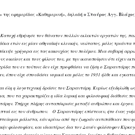
ο Σταύρος Αγγ. Βλάχος
ς» της εφημερίδας «Καθημερινή», δηλαδή
ν Κατοχή εθρήνησε τον θάνατον πολλών εκλεκτών εργατών της, 
α ετών εις μίαν αθηναϊκήν κλινικήν, νεώτατος, μόλις τριάντα τρ
υπέκυψε γρήγορα εις τας κακουχίας του πολέμου. Μια σοβαρή αρρ
ς οικείους και τους φίλους του, με την ικανοποίησιν ότι είχεν εκτ
ρίδα του εν τούτοις δεν είχε προφθάσει να ζήση ο Σαραντάρης πα
ν, όπου είχε σπουδάσει νομικά και μόλις το 1931 ήλθε και εγκατε
λη η λογοτεχνική δράσις του Σαραντάρη. Κυρίως εξεδηλώθη ως π
ια, που τα χαρακτηρίζει η ιδία λυρική και φιλοσοφική διάθεσις π
ντάρην. Υπήρχε πλήρης ανταπόκρισις μεταξύ ανθρώπου και έργου. 
ληπταί εις τον άνθρωπον. Ο Σαραντάρης επίστευεν, ήτο ένας γνήσι
πτεύομαι μάλιστα, εάν κρίνω από την ζωηράν αντιπάθειαν που ησ
κήν φιλοσοφίαν, και ιδιαιτέρως δια τον Δανόν φιλόσοφον Κίρκεγ
τικός και ψυχικός χώρος του Σαραντάρη δεν ήτο η βεβαιότης της 