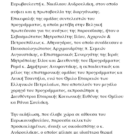
Ευρωβουλευτή κ. Νικόλαου Ανδρουλάκη, στον οποίο
ανήκει και η πρωτοβουλία της διοργάνωσης.
Επικεφαλής της ομάδας συντελεστών του
προγράμματος, η οποία μετέβη στην Βελγική
πρωτεύουσα για τις ανάγκες της παρουσίασης, ήταν ο
Σεβασμιώτατος Μητροπολίτης Ιλίου, Αχαρνών &
Πετρουπόλεως κ. Αθηναγόρας, τον οποίο συνόδευσαν ο
Πανοσιολογιώτατος Αρχιμανδρίτης π. Συμεών
Αυγουστάκης, ο Επιστημονικός Συνεργάτης της Ιεράς
Μητρόπολης Ιλίου και Διευθυντής του Προγράμματος
Ρομά κ. Δημήτριος Ανυφαντάκης, η εκπαιδευτικός και
μέλος της επιστημονικής ομάδας του προγράμματος κα
Λευκή Τσαντήλα, ενώ τον Όμιλο Εταιρειών των
Ελληνικών Πετρελαίων, που αποτελούν τον μεγάλο
χορηγό του προγράμματος, εκπροσώπησε η
Διευθύντρια Εταιρικής Κοινωνικής Ευθύνης του Ομίλου
κα Ράνια Σουλάκη.
Την εκδήλωση, που έλαβε χώρα σε αίθουσα του
Ευρωκοινοβουλίου, παρουσία εκλεκτών
προσκεκλημένων, άνοιξε ως οικοδεσπότης ο κ.
Ανδρουλάκης, ο οποίος μίλησε με ιδιαίτερα θερμά