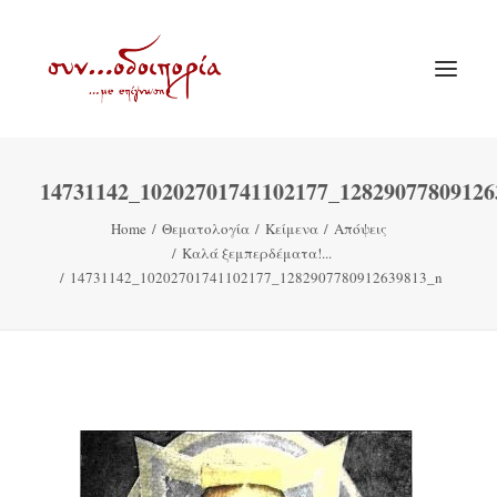
14731142_10202701741102177_12829077809126
ΑΡΧΙΚΗ
Home
Θεματολογία
Κείμενα
Απόψεις
ΘΕΜΑΤΟΛΟΓΙΑ
Καλά ξεμπερδέματα!...
ΑΝΑΚΟΙΝΩΣΕΙΣ
14731142_10202701741102177_1282907780912639813_n
ΕΝΟΡΙΑ ΕΝ ΔΡΑΣΕΙ
ΕΥΑΓΓΕΛΙΣΤΡΙΑ ΠΕΙΡΑΙΏΣ
VIDEO
ΠΑΛΑΙΑ ΣΥΝΟΔΟΙΠΟΡΙΑ
ΕΠΙΚΟΙΝΩΝΙΑ