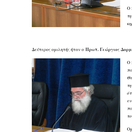
Ο 
τη
κη
Πρωτ. Γεώργιος Δορ
Δεύτερος ομιλητής ήταν ο
Ο 
πα
Θε
τη
ότ
εν
πα
το
Ομ