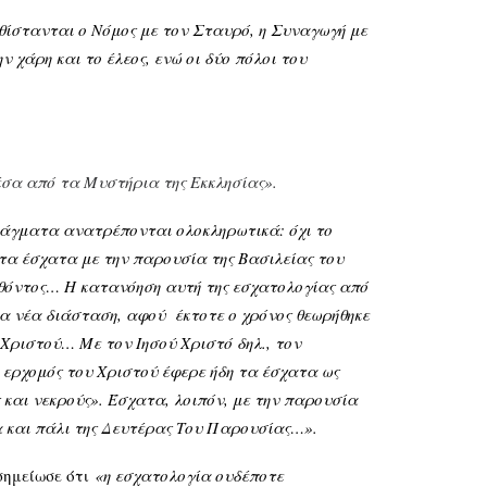
ίστανται ο Νόμος με τον Σταυρό, η Συναγωγή με
ν χάρη και το έλεος, ενώ οι δύο πόλοι του
σα από τα Μυστήρια της Εκκλησίας».
ράγματα ανατρέπονται ολοκληρωτικά: όχι το
 τα έσχατα με την παρουσία της Βασιλείας του
λθόντος… Η κατανόηση αυτή της εσχατολογίας από
ία νέα διάσταση, αφού έκτοτε ο χρόνος θεωρήθηκε
Χριστού… Με τον Ιησού Χριστό δηλ., τον
ερχομός του Χριστού έφερε ήδη τα έσχατα ως
 και νεκρούς». Έσχατα, λοιπόν, με την παρουσία
α και πάλι της Δευτέρας Του Παρουσίας…».
σημείωσε ότι
«η εσχατολογία ουδέποτε