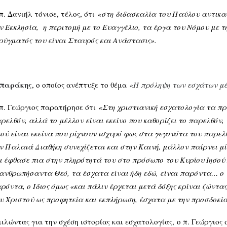
π. Δανιήλ τόνισε, τέλος, ότι
«στη διδασκαλία του Παύλου αντικαθ
ν Εκκλησία, η περιτομή με το Ευαγγέλιο, τα έργα του Νόμου με τη
ρύγματός του είναι Σταυρός και Ανάστασις».
μπαράκης
, ο οποίος ανέπτυξε το θέμα
«Η πρόληψη των εσχάτων μέ
π. Γεώργιος παρατήρησε ότι
«Στη χριστιανική εσχατολογία τα π
ρελθόν, αλλά το μέλλον είναι εκείνο που καθορίζει το παρελθόν,
ού είναι εκείνα που ρίχνουν ισχυρό φως στα γεγονότα του παρε
ν Παλαιά Διαθήκη συνεχίζεται και στην Καινή, μάλλον παίρνει μ
ι έφθασε πια στην πληρότητά του στο πρόσωπο του Κυρίου Ιησού 
ανθρωπήσαντα Θεό, τα έσχατα είναι ήδη εδώ, είναι παρόντα… ο 
ρόντα, ο Ίδιος όμως «και πάλιν έρχεται μετά δόξης κρίναι ζώντας
υ Χριστού ως προφητεία και εκπλήρωση, έσχατα με την προσδοκί
ιλώντας για την σχέση ιστορίας και εσχατολογίας,
ο π. Γεώργιος 