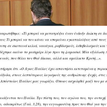
ναρωτήθηκε:
«Τί μπορεί να μετατρέψει
έναν ένδοξο
διώκτη σε δ
του; Τί μπορεί να τον κάνει να
υπομείνει εγκαταλείψεις από
τους
αντη
σε σκοτεινά κελιά, ναυάγια, ραβδισμούς, λιθοβολισμούς και
δέχτηκε
εκείνο
το μεσημέρι λίγο πριν τη Δαμασκό. Μία
εξιλέωση
ενιάς, που θέλει τον Θεό δίκαιο,
αλλά
και
αμείλικτο
Κριτή…».
ατήρησε ότι
«
Ο Άγιος
Παύλος
έχει απαντήσει εκτεταμένα η
περιε
ιέξοδα
, στους λεπτότερους λογισμούς της
ανθρώπινης
ψυχής, στις
 Απόστολος
Παύλος μας γνωρίζει.
Όποιος ασχοληθεί
μαζί του με 
ρειάζονται τον Παύλο. Την πίστη του, τον
αγώνα
του, την
αντοχή
ο
,
αδιακρίτως
(Γαλ. 3,28), την ευγνωμοσύνη προς τον Θεό για την