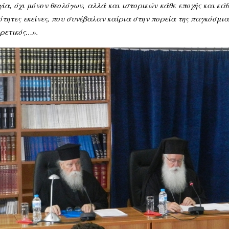
γία
,
όχι
μόνον θεολόγων,
αλλά
και
ιστορικών
κάθε
εποχής
και κά
ότητες
εκείνες
, που συνέβαλαν καίρια στην πορεία της παγκόσμι
ρετικός…».