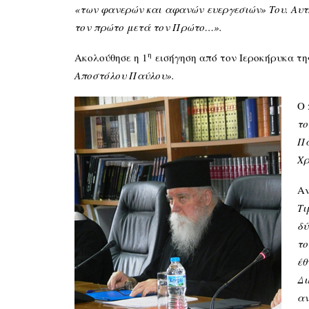
«των φανερών και
αφανών
ευεργεσιών» Του. Αυ
τον πρώτο μετά τον Πρώτο…».
η
Ακολούθησε η 1
εισήγηση από τον Ιεροκήρυκα τη
Αποστόλου Παύλου».
Ο 
το
Πα
Χρ
Αν
Τι
δύ
το
έθ
Δι
αν