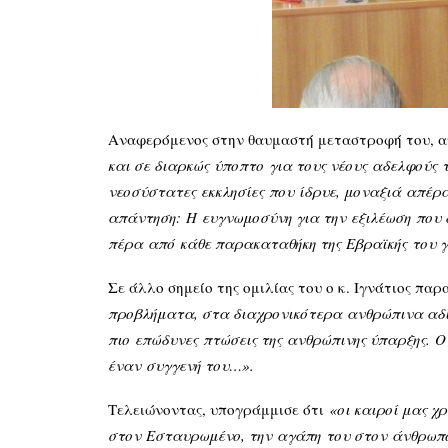
Αναφερόμενος στην θαυμαστή μεταστροφή του, α
και σε διαρκώς
ύποπτο
για τους νέους
αδελφούς
νεοσύστατες
εκκλησίες
που
ίδρυε
, μοναξιά
απέρ
απάντηση
:
Η
ευγνωμοσύνη για την
εξιλέωση
που 
πέρα
από
κάθε παρακαταθήκη της
Εβραϊκής
του γ
Σε άλλο σημείο της ομιλίας του ο κ. Ιγνάτιος παρ
προβλήματα, στα διαχρονικότερα
ανθρώπινα αδ
πιο
επώδυνες
πτώσεις της
ανθρώπινης ύπαρξης
.
Ο
έναν
συγγενή του…».
Τελειώνοντας, υπογράμμισε ότι
«οι καιροί μας χ
στον
Εσταυρωμένο
, την
αγάπη
του στον
άνθρωπ