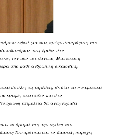
ιωκόμενο
εχθρό
για τους πρώην συντρόφους του
 συνοδοιπόρους του,
έριδες
στις
 τέλος τον
ίδιο
τον θάνατο; Μία είναι
η
πέρα
από
κάθε
ανθρώπινη
δικαιοσύνη,
κτικά σε
όλες
τις αιρέσεις, σε
όλα
τα πνευματικά
 πιο κρυφές
ανατάσεις
και στις
στοιχειώδη
επιμέλεια
θα
αναγνωρίσει
του, το
όραμά
του, την
αγάπη
του
 διαρκή Του πρόνοια και τις διαρκείς παροχές