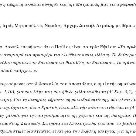
τή
η αδήριτη αλήθεια οδήγησε
και την Μητρόπολή μας να
αφιερώσ
Αρχιμ. Δανιήλ Αεράκη,
ς Ιεράς Μητροπόλεως Νικαίας,
με θέμα
«
π. Δανιήλ επεσήμανε ότι ο Παύλος είναι τα τρία Έψιλον:
«Το πρώτ
ν ατομισμό και προσφέρεται ελεύθερα στους άλλους. Το δεύτερο:
ύλου σημαίνει το δικαίωμα να θυσιάζεις το δικαίωμα… Το τρίτο: 
ιστού υπάρχει…».
αφερόμενος στη διδασκαλία του Αποστόλου, ο ομιλητής σημείωσ
μ. 1,10), για τον λόγο του, τον ήθελε γάλα ανόθευτο (Α΄ Κορ. 3,2),
ναμις. Για τη σωτηρία, κήρυττε τη μοναδικότητά της, που είναι ε
υ κηρύγματος, ότι ο Χριστός είναι «Σωτήρ πάντων ανθρώπων» (Α΄ 
νη, μίλησε για την παγκοσμιότητα της χάριτος και της σωτηρίας.
καιοσύνη, Δικαίωση, Σωτηρία και Απολύτρωση, ενώ από τις βασικές
θρωπιστικές διαστάσεις, είναι για την αληθινή ισότητα, για την