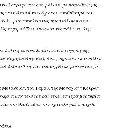
στική στροφή προς το μέλλον, με παραθεώρηση
σης του Θεού ή τουλάχιστον υποβιβασμό του
ν άλλη, μία αποκλειστική προσκόλληση στην
δη ερχομού Του, όπως και της πάλιν εν δόξη
 Διότι η εσχατολογία είναι ο ερχομός της
ας Ευχαριστίας. Εκεί, όπως σημειώνει και πάλι ο
ικό Δείπνο Του, και ταυτοχρόνως μετέχοντας σ’
ς Μετανοίας, του Γάμου, της Μοναχικής Κουράς,
κκλησία μας τελούσε και τελεί τα ιερά μυστήρια,
εία του Θεού, τόσο το εσχατολογικό στοιχείο
νάτιο.