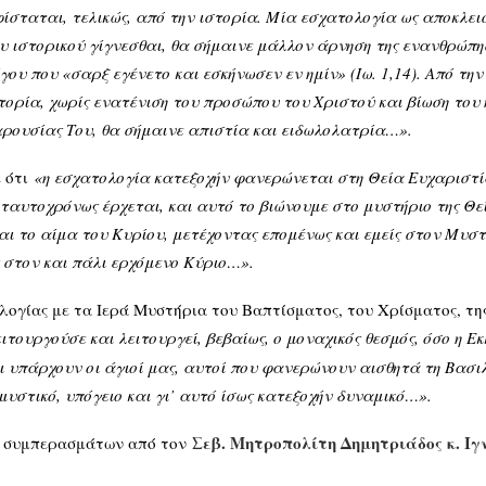
ίσταται, τελικώς, από την ιστορία. Μία εσχατολογία ως αποκλει
υ ιστορικού γίγνεσθαι, θα σήμαινε μάλλον άρνηση της ενανθρώπη
γου που «σαρξ εγένετο και εσκήνωσεν εν ημίν» (Ιω. 1,14). Από τη
τορία, χωρίς ενατένιση του προσώπου του Χριστού και βίωση του ή
ρουσίας Του, θα σήμαινε απιστία και ειδωλολατρία…».
 ότι
«η εσχατολογία κατεξοχήν φανερώνεται στη Θεία Ευχαριστία.
 ταυτοχρόνως έρχεται, και αυτό το βιώνουμε στο μυστήριο της Θεί
ι το αίμα του Κυρίου, μετέχοντας επομένως και εμείς στον Μυστ
 στον και πάλι ερχόμενο Κύριο…».
λογίας με τα Ιερά Μυστήρια του Βαπτίσματος, του Χρίσματος, τη
ιτουργούσε και λειτουργεί, βεβαίως, ο μοναχικός θεσμός, όσο η Ε
ι υπάρχουν οι άγιοί μας, αυτοί που φανερώνουν αισθητά τη Βασιλ
μυστικό, υπόγειο και γι’ αυτό ίσως κατεξοχήν δυναμικό…».
Σεβ. Μητροπολίτη Δημητριάδος κ. Ιγ
ων συμπερασμάτων από τον