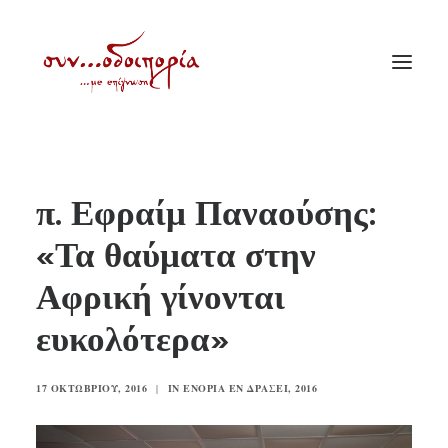
ΑΡΧΙΚΗ
π. Εφραίμ Παναούσης:
ΘΕΜΑΤΟΛΟΓΙΑ
«Τα θαύματα στην
ΑΝΑΚΟΙΝΩΣΕΙΣ
Αφρική γίνονται
ΕΝΟΡΙΑ ΕΝ ΔΡΑΣΕΙ
ΕΥΑΓΓΕΛΙΣΤΡΙΑ ΠΕΙΡΑΙΏΣ
ευκολότερα»
VIDEO
17 ΟΚΤΩΒΡΊΟΥ, 2016
|
IN
ΕΝΟΡΊΑ ΕΝ ΔΡΆΣΕΙ
,
2016
ΠΑΛΑΙΑ ΣΥΝΟΔΟΙΠΟΡΙΑ
ΕΠΙΚΟΙΝΩΝΙΑ