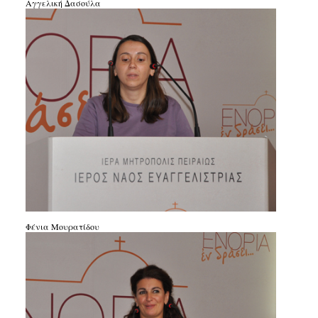
Αγγελική Δασούλα
Φένια Μουρατίδου