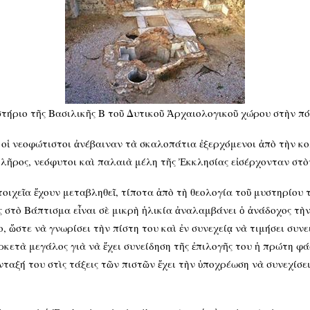
τήριο τῆς Βασιλικῆς Β τοῦ Δυτικοῦ Ἀρχαιολογικοῦ χώρου στὴν π
οἱ νεοφώτιστοι ἀνέβαιναν τὰ σκαλοπάτια ἐξερχόμενοι ἀπὸ τὴν κ
 κλῆρος, νεόφυτοι καὶ παλαιὰ μέλη τῆς Ἐκκλησίας εἰσέρχονταν στ
οιχεῖα ἔχουν μεταβληθεῖ, τίποτα ἀπὸ τὴ θεολογία τοῦ μυστηρίου 
ς στὸ Βάπτισμα εἶναι σὲ μικρὴ ἡλικία ἀναλαμβάνει ὁ ἀνάδοχος τὴ
 ὥστε νὰ γνωρίσει τὴν πίστη του καὶ ἐν συνεχείᾳ νὰ τιμήσει συνε
ἀρκετὰ μεγάλος γιὰ νὰ ἔχει συνείδηση τῆς ἐπιλογῆς του ἡ πρώτη φ
νταξή του στὶς τάξεις τῶν πιστῶν ἔχει τὴν ὑποχρέωση νὰ συνεχίσει