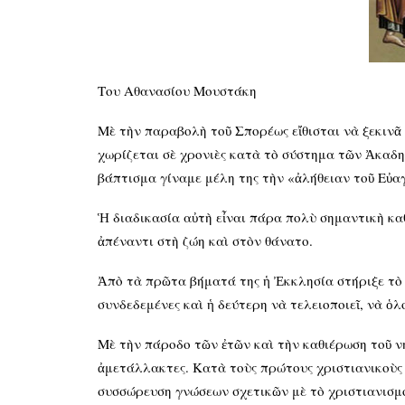
Του Αθανασίου Μουστάκη
Μὲ τὴν παραβολὴ τοῦ Σπορέως εἴθισται νὰ ξεκινᾶ ἡ
χωρίζεται σὲ χρονιὲς κατὰ τὸ σύστημα τῶν Ἀκαδημ
βάπτισμα γίναμε μέλη της τὴν «ἀλήθειαν τοῦ Εὐα
Ἡ διαδικασία αὐτὴ εἶναι πάρα πολὺ σημαντικὴ κα
ἀπέναντι στὴ ζώη καὶ στὸν θάνατο.
Ἀπὸ τὰ πρῶτα βήματά της ἡ Ἐκκλησία στήριξε τὸ 
συνδεδεμένες καὶ ἡ δεύτερη νὰ τελειοποιεῖ, νὰ ὁ
Μὲ τὴν πάροδο τῶν ἐτῶν καὶ τὴν καθιέρωση τοῦ ν
ἀμετάλλακτες. Κατὰ τοὺς πρώτους χριστιανικοὺς 
συσσώρευση γνώσεων σχετικῶν μὲ τὸ χριστιανισμό