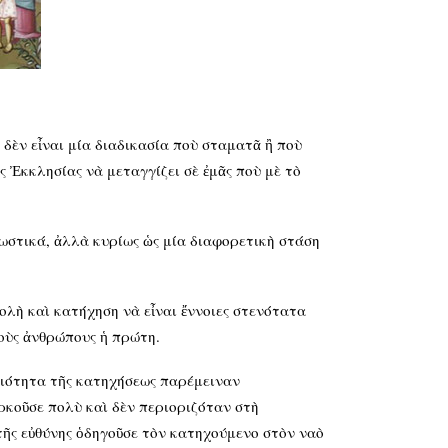
 δὲν εἶναι μία διαδικασία ποὺ σταματᾶ ἢ ποὺ
 Ἐκκλησίας νὰ μεταγγίζει σὲ ἐμᾶς ποὺ μὲ τὸ
ωστικά, ἀλλὰ κυρίως ὡς μία διαφορετικὴ στάση
λὴ καὶ κατήχηση νὰ εἶναι ἔννοιες στενότατα
τοὺς ἀνθρώπους ἡ πρώτη.
αιότητα τῆς κατηχήσεως παρέμειναν
ρκοῦσε πολὺ καὶ δὲν περιοριζόταν στὴ
ῆς εὐθύνης ὁδηγοῦσε τὸν κατηχούμενο στὸν ναὸ