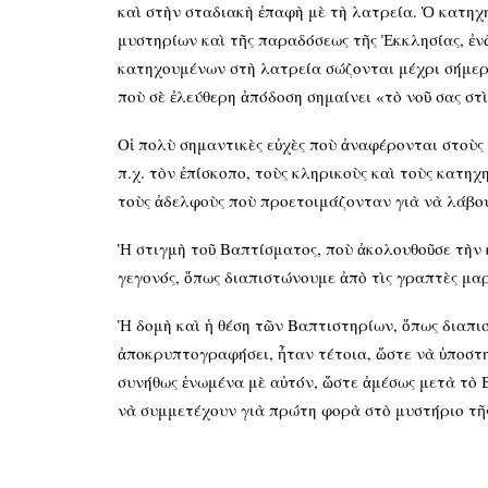
καὶ στὴν σταδιακὴ ἐπαφὴ μὲ τὴ λατρεία. Ὁ κατηχ
μυστηρίων καὶ τῆς παραδόσεως τῆς Ἐκκλησίας, ἐν
κατηχουμένων στὴ λατρεία σώζονται μέχρι σήμερα
ποὺ σὲ ἐλεύθερη ἀπόδοση σημαίνει «τὸ νοῦ σας στὶ
Οἱ πολὺ σημαντικὲς εὐχὲς ποὺ ἀναφέρονται στοὺς 
π.χ. τὸν ἐπίσκοπο, τοὺς κληρικοὺς καὶ τοὺς κατη
τοὺς ἀδελφοὺς ποὺ προετοιμάζονταν γιὰ νὰ λάβο
Ἡ στιγμὴ τοῦ Βαπτίσματος, ποὺ ἀκολουθοῦσε τὴν 
γεγονός, ὅπως διαπιστώνουμε ἀπὸ τὶς γραπτὲς μα
Ἡ δομὴ καὶ ἡ θέση τῶν Βαπτιστηρίων, ὅπως διαπι
ἀποκρυπτογραφήσει, ἦταν τέτοια, ὥστε νὰ ὑποστη
συνήθως ἑνωμένα μὲ αὐτόν, ὥστε ἀμέσως μετὰ τὸ Β
νὰ συμμετέχουν γιὰ πρώτη φορὰ στὸ μυστήριο τῆς