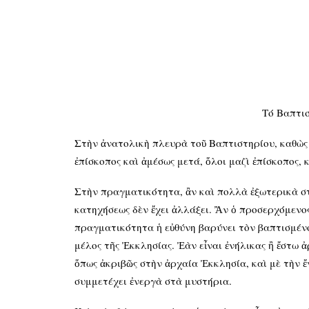
Τό Βαπτισ
Στὴν ἀνατολικὴ πλευρὰ τοῦ Βαπτιστηρίου, καθὼς 
ἐπίσκοπος καὶ ἀμέσως μετά, ὅλοι μαζὶ ἐπίσκοπος,
Στὴν πραγματικότητα, ἂν καὶ πολλὰ ἐξωτερικὰ στ
κατηχήσεως δὲν ἔχει ἀλλάξει. Ἂν ὁ προσερχόμενο
πραγματικότητα ἡ εὐθύνη βαρύνει τὸν βαπτισμένο,
μέλος τῆς Ἐκκλησίας. Ἐὰν εἶναι ἐνήλικας ἢ ἔστω 
ὅπως ἀκριβῶς στὴν ἀρχαία Ἐκκλησία, καὶ μὲ τὴν ἔ
συμμετέχει ἐνεργὰ στὰ μυστήρια.