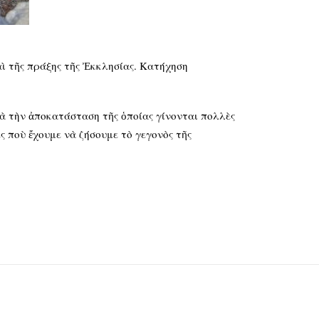
αὶ τῆς πράξης τῆς Ἐκκλησίας. Κατήχηση
ιὰ τὴν ἀποκατάσταση τῆς ὁποίας γίνονται πολλὲς
ς ποὺ ἔχουμε νὰ ζήσουμε τὸ γεγονὸς τῆς