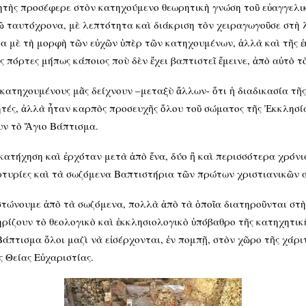
ητὴς προσέφερε στὸν κατηχούμενο θεωρητικὴ γνώση τοῦ εὐαγγελικο
ῶ ταυτόχρονα, μὲ λεπτότητα καὶ διάκριση τὸν χειραγωγοῦσε στὴ 
 μὲ τὴ μορφὴ τῶν εὐχῶν ὑπὲρ τῶν κατηχουμένων, ἀλλὰ καὶ τῆς ἐκ
ς πόρτες μήπως κάποιος ποὺ δὲν ἔχει βαπτιστεῖ ἔμεινε, ἀπὸ αὐτὸ τὸ
κατηχουμένους μᾶς δείχνουν –μεταξὺ ἄλλων- ὅτι ἡ διαδικασία τῆς
χητές, ἀλλὰ ἦταν καρπὸς προσευχῆς ὅλου τοῦ σώματος τῆς Ἐκκλησί
υν τὸ Ἅγιο Βάπτισμα.
κατήχηση καὶ ἐρχόταν μετὰ ἀπὸ ἕνα, δύο ἢ καὶ περισσότερα χρόνι
ρτυρίες καὶ τὰ σωζόμενα Βαπτιστήρια τῶν πρώτων χριστιανικῶν 
στώνουμε ἀπὸ τὰ σωζόμενα, πολλὰ ἀπὸ τὰ ὁποῖα διατηροῦνται στ
ρίζουν τὸ θεολογικὸ καὶ ἐκκλησιολογικὸ ὑπόβαθρο τῆς κατηχητικῆ
άπτισμα ὅλοι μαζὶ νὰ εἰσέρχονται, ἐν πομπῇ, στὸν χῶρο τῆς χάριτ
 Θείας Εὐχαριστίας.