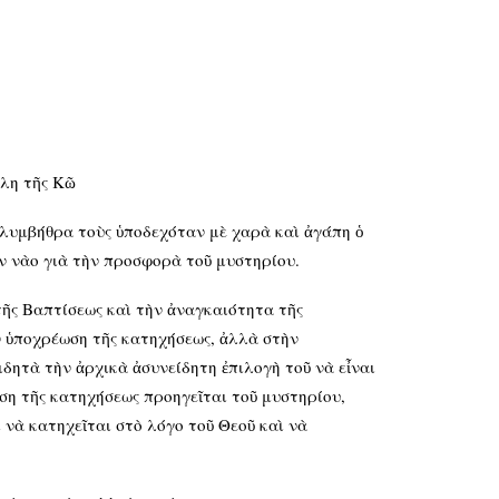
όλη τῆς Κῶ
ολυμβήθρα τοὺς ὑποδεχόταν μὲ χαρὰ καὶ ἀγάπη ὁ
ὸν νὰο γιὰ τὴν προσφορὰ τοῦ μυστηρίου.
τῆς Βαπτίσεως καὶ τὴν ἀναγκαιότητα τῆς
ν ὑποχρέωση τῆς κατηχήσεως, ἀλλὰ στὴν
ιδητὰ τὴν ἀρχικὰ ἀσυνείδητη ἐπιλογὴ τοῦ νὰ εἶναι
άση τῆς κατηχήσεως προηγεῖται τοῦ μυστηρίου,
 νὰ κατηχεῖται στὸ λόγο τοῦ Θεοῦ καὶ νὰ