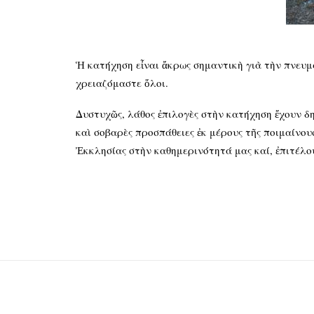
Ἡ κατήχηση εἶναι ἄκρως σημαντικὴ γιὰ τὴν πνευμ
χρειαζόμαστε ὅλοι.
Δυστυχῶς, λάθος ἐπιλογὲς στὴν κατήχηση ἔχουν δ
καὶ σοβαρὲς προσπάθειες ἐκ μέρους τῆς ποιμαίνου
Ἐκκλησίας στὴν καθημερινότητά μας καί, ἐπιτέλο