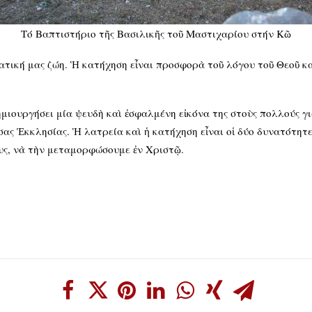
Τό Βαπτιστήριο τῆς Βασιλικῆς τοῦ Μαστιχαρίου στήν Κῶ
ατική μας ζώη. Ἡ κατήχηση εἶναι προσφορὰ τοῦ λόγου τοῦ Θεοῦ κ
ημιουργήσει μία ψευδὴ καὶ ἐσφαλμένη εἰκόνα της στοὺς πολλούς γ
σας Ἐκκλησίας. Ἡ λατρεία καὶ ἡ κατήχηση εἶναι οἱ δύο δυνατότητε
υς, νὰ τὴν μεταμορφώσουμε ἐν Χριστῷ.