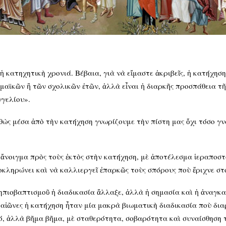
 κατηχητικὴ χρονιά. Βέβαια, γιὰ νὰ εἴμαστε ἀκριβεῖς, ἡ κατήχηση
αϊκῶν ἢ τῶν σχολικῶν ἐτῶν, ἀλλὰ εἶναι ἡ διαρκῆς προσπάθεια τῆς
γγελίου».
θὼς μέσα ἀπὸ τὴν κατήχηση γνωρίζουμε τὴν πίστη μας ὄχι τόσο γν
ἄνοιγμα πρὸς τοὺς ἐκτὸς στὴν κατήχηση, μὲ ἀποτέλεσμα ἱεραποστο
λοκληρώνει καὶ νὰ καλλιεργεῖ ἐπαρκῶς τοὺς σπόρους ποὺ ἔριχνε σ
ηπιοβαπτισμοῦ ἡ διαδικασία ἄλλαξε, ἀλλὰ ἡ σημασία καὶ ἡ ἀναγκ
αἰῶνες ἡ κατήχηση ἦταν μία μακρὰ βιωματικὴ διαδικασία ποὺ δια
, ἀλλὰ βῆμα βῆμα, μὲ σταθερότητα, σοβαρότητα καὶ συναίσθηση τ