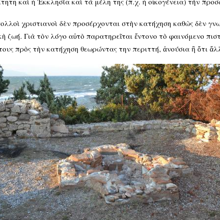
ίτητη καὶ ἡ Ἐκκλησία καὶ τὰ μέλη της (π.χ. ἡ οἰκογένεια) τὴν πρ
 πολλοὶ χριστιανοὶ δὲν προσέρχονται στὴν κατήχηση καθὼς δὲν γνω
κὴ ζωή. Γιὰ τὸν λόγο αὐτὸ παρατηρεῖται ἔντονο τὸ φαινόμενο πισ
 τους πρὸς τὴν κατήχηση θεωρώντας την περιττή, ἀνούσια ἢ ὅτι ἄλ