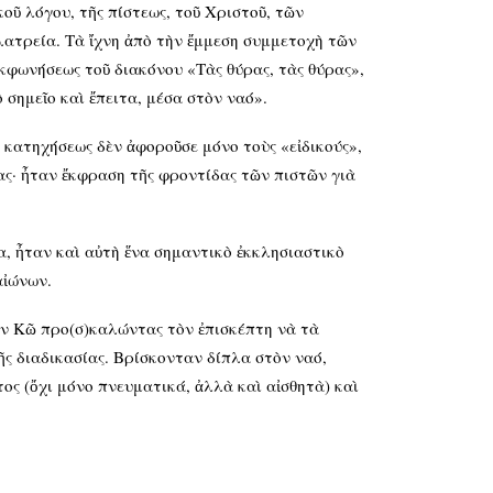
ῦ λόγου, τῆς πίστεως, τοῦ Χριστοῦ, τῶν
λατρεία. Τὰ ἴχνη ἀπὸ τὴν ἔμμεση συμμετοχὴ τῶν
φωνήσεως τοῦ διακόνου «Τὰς θύρας, τὰς θύρας»,
 σημεῖο καὶ ἔπειτα, μέσα στὸν ναό».
 κατηχήσεως δὲν ἀφοροῦσε μόνο τοὺς «εἰδικούς»,
ας· ἦταν ἔκφραση τῆς φροντίδας τῶν πιστῶν γιὰ
α, ἦταν καὶ αὐτὴ ἕνα σημαντικὸ ἐκκλησιαστικὸ
αἰώνων.
ὴν Κῶ προ(σ)καλώντας τὸν ἐπισκέπτη νὰ τὰ
ς διαδικασίας. Βρίσκονταν δίπλα στὸν ναό,
ος (ὄχι μόνο πνευματικά, ἀλλὰ καὶ αἰσθητὰ) καὶ