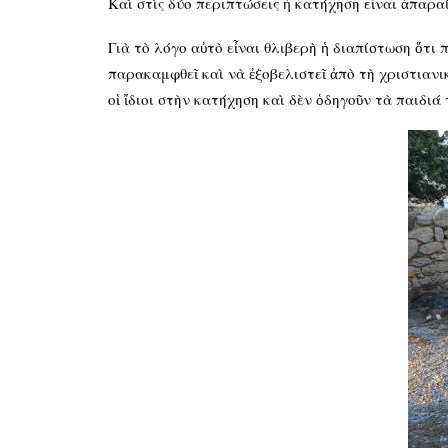
Καὶ στὶς δύο περιπτώσεις ἡ κατήχηση εἶναι ἀπαρα
Γιὰ τὸ λόγο αὐτὸ εἶναι θλιβερὴ ἡ διαπίστωση ὅτι
παρακαμφθεῖ καὶ νὰ ἐξοβελιστεῖ ἀπὸ τὴ χριστιανι
οἱ ἴδιοι στὴν κατήχηση καὶ δὲν ὁδηγοῦν τὰ παιδιά