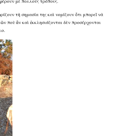
οσφέρουν μὲ πολλοὺς τρόπους.
ρίζουν τὴ σημασία της καὶ νομίζουν ὅτι μπορεῖ νὰ
τῶν ποὺ ἂν καὶ ἐκκλησιάζονται δὲν προσέρχονται
λο.