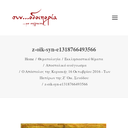
z-oik-syn-e1318766493566
ΑΡΧΙΚΗ
Home
Θεματολογία
Εκκλησιαστικά θέματα
ΘΕΜΑΤΟΛΟΓΙΑ
Αποστολικό ανάγνωσμα
ΑΝΑΚΟΙΝΩΣΕΙΣ
Ο Απόστολος της Κυριακής 16 Οκτωβρίου 2016 - Των
Πατέρων της Ζ´ Οικ. Συνόδου
ΕΝΟΡΙΑ ΕΝ ΔΡΑΣΕΙ
z-oik-syn-e1318766493566
ΕΥΑΓΓΕΛΙΣΤΡΙΑ ΠΕΙΡΑΙΏΣ
VIDEO
ΠΑΛΑΙΑ ΣΥΝΟΔΟΙΠΟΡΙΑ
ΕΠΙΚΟΙΝΩΝΙΑ