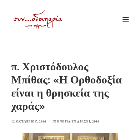
ΑΡΧΙΚΗ
π. Χριστόδουλος
ΘΕΜΑΤΟΛΟΓΙΑ
Μπίθας: «Η Ορθοδοξία
ΑΝΑΚΟΙΝΩΣΕΙΣ
είναι η θρησκεία της
ΕΝΟΡΙΑ ΕΝ ΔΡΑΣΕΙ
ΕΥΑΓΓΕΛΙΣΤΡΙΑ ΠΕΙΡΑΙΏΣ
χαράς»
VIDEO
12 ΟΚΤΩΒΡΊΟΥ, 2016
|
IN
ΕΝΟΡΊΑ ΕΝ ΔΡΆΣΕΙ
,
2016
ΠΑΛΑΙΑ ΣΥΝΟΔΟΙΠΟΡΙΑ
ΕΠΙΚΟΙΝΩΝΙΑ