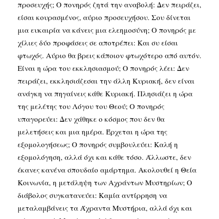
προσευχής; Ο πονηρός ζητά την αναβολή: Δεν πειράζει,
είσαι κουρασμένος, αύριο προσευχήσου. Σου δίνεται
μια ευκαιρία να κάνεις μια ελεημοσύνη; Ο πονηρός με
χίλιες δύο προφάσεις σε αποτρέπει: Και συ είσαι
φτωχός. Αύριο θα βρεις κάποιον φτωχότερο από αυτόν.
Είναι η ώρα του εκκλησιασμού; Ο πονηρός λέει: Δεν
πειράζει, εκκλησιάζεσαι την άλλη Κυριακή, δεν είναι
ανάγκη να πηγαίνεις κάθε Κυριακή. Πλησιάζει η ώρα
της μελέτης του Λόγου του Θεού; Ο πονηρός
υπαγορεύει: Δεν χάθηκε ο κόσμος που δεν θα
μελετήσεις και μια ημέρα. Έρχεται η ώρα της
εξομολογήσεως; Ο πονηρός συμβουλεύει: Καλή η
εξομολόγηση, αλλά όχι και κάθε τόσο. Άλλωστε, δεν
έκανες κανένα σπουδαίο αμάρτημα. Ακολουθεί η Θεία
Κοινωνία, η μετάληψη των Αχράντων Μυστηρίων; Ο
διάβολος συγκατανεύει: Καμία αντίρρηση να
μεταλαμβάνεις τα Άχραντα Μυστήρια, αλλά όχι και