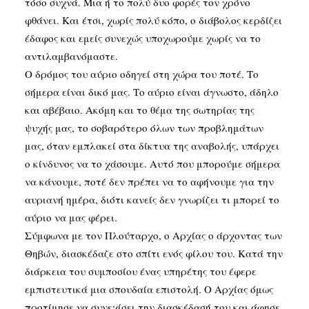
τόσο συχνά. Μια ή το πολύ δυο φορές τον χρόνο
φθάνει. Και έτσι, χωρίς πολύ κόπο, ο διάβολος κερδίζει
έδαφος και εμείς συνεχώς υποχωρούμε χωρίς να το
αντιλαμβανόμαστε.
Ο δρόμος του αύριο οδηγεί στη χώρα του ποτέ. Το
σήμερα είναι δικό μας. Το αύριο είναι άγνωστο, άδηλο
και αβέβαιο. Ακόμη και το θέμα της σωτηρίας της
ψυχής μας, το σοβαρότερο όλων των προβλημάτων
μας, όταν εμπλακεί στα δίκτυα της αναβολής, υπάρχει
ο κίνδυνος να το χάσουμε. Αυτό που μπορούμε σήμερα
να κάνουμε, ποτέ δεν πρέπει να το αφήνουμε για την
αυριανή ημέρα, διότι κανείς δεν γνωρίζει τι μπορεί το
αύριο να μας φέρει.
Σύμφωνα με τον Πλούταρχο, ο Αρχίας ο άρχοντας των
Θηβών, διασκέδαζε στο σπίτι ενός φίλου του. Κατά την
διάρκεια του συμποσίου ένας υπηρέτης του έφερε
εμπιστευτικά μια σπουδαία επιστολή. Ο Αρχίας όμως
προτίμησε να συνεχίσει την διασκέδασή του και άφησε