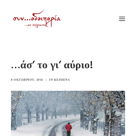
ΑΡΧΙΚΗ
…άσ’ το γι’ αύριο!
ΘΕΜΑΤΟΛΟΓΙΑ
ΑΝΑΚΟΙΝΩΣΕΙΣ
8 ΟΚΤΩΒΡΊΟΥ, 2016
|
IN
ΚΕΊΜΕΝΑ
ΕΝΟΡΙΑ ΕΝ ΔΡΑΣΕΙ
ΕΥΑΓΓΕΛΙΣΤΡΙΑ ΠΕΙΡΑΙΏΣ
VIDEO
ΠΑΛΑΙΑ ΣΥΝΟΔΟΙΠΟΡΙΑ
ΕΠΙΚΟΙΝΩΝΙΑ