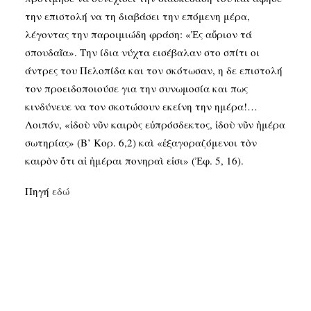
την επιστολή να τη διαβάσει την επόμενη μέρα,
λέγοντας την παροιμιώδη φράση: «Ἐς αὔριον τά
σπουδαῖα». Την ίδια νύχτα εισέβαλαν στο σπίτι οι
άντρες του Πελοπίδα και τον σκότωσαν, η δε επιστολή
τον προειδοποιούσε για την συνωμοσία και πως
κινδύνευε να τον σκοτώσουν εκείνη την ημέρα!…
Λοιπόν, «ἰδοὺ νῦν καιρὸς εὐπρόσδεκτος, ἰδοὺ νῦν ἡμέρα
σωτηρίας» (Β’ Κορ. 6,2) καὶ «ἐξαγοραζόμενοι τὸν
καιρὸν ὅτι αἱ ἡμέραι πονηραὶ εἰσι» (Ἐφ. 5, 16).
Πηγή
εδώ