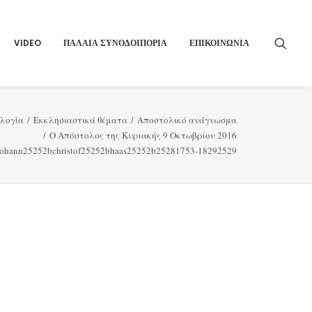
VIDEO
ΠΑΛΑΙΑ ΣΥΝΟΔΟΙΠΟΡΙΑ
ΕΠΙΚΟΙΝΩΝΙΑ
λογία
Εκκλησιαστικά θέματα
Αποστολικό ανάγνωσμα
Ο Απόστολος της Κυριακής 9 Οκτωβρίου 2016
johann25252bchristof25252bhaas25252b25281753-18292529