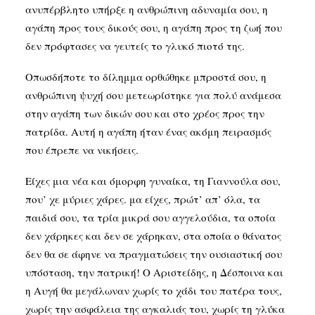
ανυπέρβλητο υπήρξε η ανθρώπινη αδυναμία σου, η
αγάπη προς τους δικούς σου, η αγάπη προς τη ζωή που
δεν πρόφτασες να γευτείς το γλυκό πιοτό της.
Οπωσδήποτε το δίλημμα ορθώθηκε μπροστά σου, η
ανθρώπινη ψυχή σου μετεωρίστηκε για πολύ ανάμεσα
στην αγάπη των δικών σου και στο χρέος προς την
πατρίδα. Αυτή η αγάπη ήταν ένας ακόμη πειρασμός
που έπρεπε να νικήσεις.
Είχες μια νέα και όμορφη γυναίκα, τη Γιαννούλα σου,
που’ χε μύριες χάρες. μα είχες, πρώτ’ απ’ όλα, τα
παιδιά σου, τα τρία μικρά σου αγγελούδια, τα οποία
δεν χάρηκες και δεν σε χάρηκαν, στα οποία ο θάνατος
δεν θα σε άφηνε να πραγματώσεις την ουσιαστική σου
υπόσταση, την πατρική! Ο Αριστείδης, η Δέσποινα και
η Αυγή θα μεγάλωναν χωρίς το χάδι του πατέρα τους,
χωρίς την ασφάλεια της αγκαλιάς του, χωρίς τη γλύκα