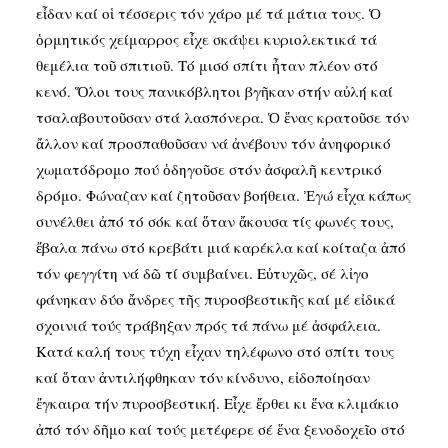
εἶδαν καί οἱ τέσσερις τόν χάρο μέ τά μάτια τους. Ὁ
ὁρμητικός χείμαρρος εἶχε σκάψει κυριολεκτικά τά
θεμέλια τοῦ σπιτιοῦ. Τό μισό σπίτι ἦταν πλέον στό
κενό. Ὅλοι τους πανικόβλητοι βγῆκαν στήν αὐλή καί
τσαλαβουτοῦσαν στά λασπόνερα. Ὁ ἕνας κρατοῦσε τόν
ἄλλον καί προσπαθοῦσαν νά ἀνέβουν τόν ἀνηφορικό
χωματόδρομο πού ὁδηγοῦσε στόν ἀσφαλῆ κεντρικό
δρόμο. Φώναζαν καί ζητοῦσαν βοήθεια. Ἐγώ εἶχα κάπως
συνέλθει ἀπό τό σόκ καί ὅταν ἄκουσα τίς φωνές τους,
ἔβαλα πάνω στό κρεβάτι μιά καρέκλα καί κοίταζα ἀπό
τόν φεγγίτη νά δῶ τί συμβαίνει. Εὐτυχῶς, σέ λἰγο
φάνηκαν δύο ἄνδρες τῆς πυροσβεστικῆς καί μέ εἰδικά
σχοινιά τούς τράβηξαν πρός τά πάνω μέ ἀσφάλεια.
Κατά καλή τους τύχη εἶχαν τηλέφωνο στό σπίτι τους
καί ὅταν ἀντιλήφθηκαν τόν κίνδυνο, εἰδοποίησαν
ἔγκαιρα τήν πυροσβεστική. Εἶχε ἔρθει κι ἕνα κλιμάκιο
ἀπό τόν δῆμο καί τούς μετέφερε σέ ἕνα ξενοδοχεῖο στό