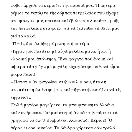
φόβος ἄρχισε νά κυριεύει την καρδιά μου. Ἡ μητέρα
γέμισε τό τεπόζιτο τῆς σόμπας πετρελαίου πού εἴχαμε
στό φτωχικό μας σπιτάκι καί ἔβαλε τόν διακόπτη ροῆς
τοῦ πετρελαίου στό φούλ γιά νά ζεσταθεῖ τό σπίτι μας
γιά τά καλά.
-Τί θά φᾶμε ἀπόψε; μέ ρώτησε ἡ μητέρα.
-Τηγανητές πατάτες μέ αὐγά μελάτα μάνα, ἦταν ἡ
κλασική μου ἀπάντηση. Ἕνα φαγητό πού ἀκόμη καί
σήμερα τό τρώγω μέ μεγάλη εὐχαρίστηση σάν νά εἶμαι
μικρό παιδί!
– Πατατιά θά φυτρώσει στήν κοιλιά σου, ἦταν ἡ
στερεότυπη ἀπάντησή της καί πῆγε στήν κουζίνα νά τίς
τηγανίσει.
Ἐνῶ ἡ μητέρα μαγείρευε, τά μπουμπουνητά ὁλοένα
καί δυνάμωναν. Γιά μιά στιγμή ἄνοιξα τήν πόρτα στά
γρήγορα νά δῶ τί συμβαίνει. Χαλασμός Κυρίου! ῾Ο
ἀέρας λυσσομανοῦσε. Τά δένδρα χόρευαν σάν τρελά