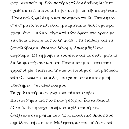
φαρμακαποθήκη. Σάν πατέρας πλέον ἐκεῖνος διέθετε
σχεδόν ὅ,τι ἔπαιρνε γιά τήν συντήρηση τῆς οἰκογένειας.
Ἦταν καλό, φιλότιμο καί πονεμένο παιδί. Ὅταν ἦταν
στό στρατό, τοῦ ἔστελνα γραμματάκια πολύ ὄμορφα
γραμμένα – μιά καί εἶχα ἀπό τότε ἔφεση στό γράψιμο-
τά ὁποῖα φύλαγε μέ πολλή ἀγάπη. Τά διάβαζε καί τά
ξαναδιάβαζε κι ἔπαιρνε δύναμη, ὅπως μᾶς ἔλεγε
ἀργότερα. Μέ τή βοήθεια τοῦ Θεοῦ καί μέ συστηματικό
διάβασμα πέρασα καί στό Πανεπιστήμιο – κάτι πού
χαροποίησε ἰδιαίτερα τήν οἰκογένειά μου- καί μπόρεσα
νά τελειώσω τίς σπουδές μου χάρη στήν οἰκονομική
ὑποστήριξη τοῦ ἀδελφοῦ μου.
Τά χρόνια πέρασαν χωρίς νά τό καταλάβω.
Παντρεύτηκα μιά πολύ καλή σύζυγο, ἔκανα παιδιά,
ἀλλά ἐκείνη ἡ νυχτερινή καταιγίδα παρέμεινε
ἀνεξίτηλη στή μνήμη μου. Ἕνα ἐφιαλτικό βράδυ πού
σημάδεψε τή ζωή μου. Μιά ἐμπειρία πού μέ ἔκανε νά