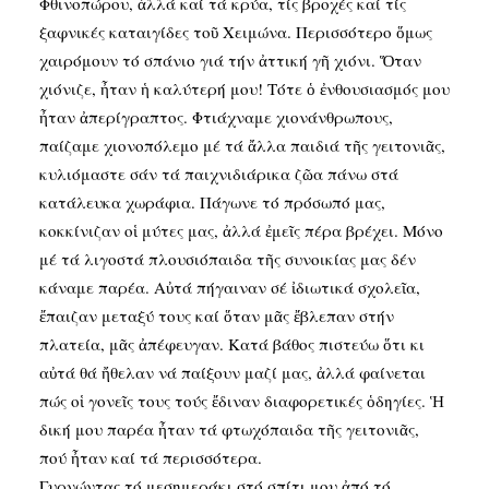
Φθινοπώρου, ἀλλά καί τά κρύα, τίς βροχές καί τίς
ξαφνικές καταιγίδες τοῦ Χειμώνα. Περισσότερο ὅμως
χαιρόμουν τό σπάνιο γιά τήν ἀττική γῆ χιόνι. Ὅταν
χιόνιζε, ἦταν ἡ καλύτερή μου! Τότε ὁ ἐνθουσιασμός μου
ἦταν ἀπερίγραπτος. Φτιάχναμε χιονάνθρωπους,
παίζαμε χιονοπόλεμο μέ τά ἄλλα παιδιά τῆς γειτονιᾶς,
κυλιόμαστε σάν τά παιχνιδιάρικα ζῶα πάνω στά
κατάλευκα χωράφια. Πάγωνε τό πρόσωπό μας,
κοκκίνιζαν οἱ μύτες μας, ἀλλά ἐμεῖς πέρα βρέχει. Μόνο
μέ τά λιγοστά πλουσιόπαιδα τῆς συνοικίας μας δέν
κάναμε παρέα. Αὐτά πήγαιναν σέ ἰδιωτικά σχολεῖα,
ἔπαιζαν μεταξύ τους καί ὅταν μᾶς ἔβλεπαν στήν
πλατεία, μᾶς ἀπέφευγαν. Κατά βάθος πιστεύω ὅτι κι
αὐτά θά ἤθελαν νά παίξουν μαζί μας, ἀλλά φαίνεται
πώς οἱ γονεῖς τους τούς ἔδιναν διαφορετικές ὁδηγίες. Ἡ
δική μου παρέα ἦταν τά φτωχόπαιδα τῆς γειτονιᾶς,
πού ἦταν καί τά περισσότερα.
Γυρνώντας τό μεσημεράκι στό σπίτι μου ἀπό τό