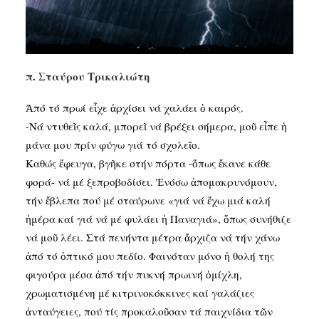
SEARCH
π. Σταύρου Τρικαλιώτη
Ἀπό τό πρωί εἶχε ἀρχίσει νά χαλάει ὁ καιρός.
-Νά ντυθεῖς καλά, μπορεῖ νά βρέξει σήμερα, μοῦ εἶπε ἡ
μάνα μου πρίν φύγω γιά τό σχολεῖο.
Καθώς ἔφευγα, βγῆκε στήν πόρτα -ὅπως ἔκανε κάθε
φορά- νά μέ ξεπροβοδίσει. Ἐνόσω ἀπομακρυνόμουν,
τήν ἔβλεπα πού μέ σταύρωνε «γιά νά ἔχω μιά καλή
ἡμέρα καί γιά νά μέ φυλάει ἡ Παναγιά», ὅπως συνήθιζε
νά μοῦ λέει. Στά πενήντα μέτρα ἄρχιζα νά τήν χάνω
ἀπό τό ὀπτικό μου πεδίο. Φαινόταν μόνο ἡ θολή της
φιγούρα μέσα ἀπό τήν πυκνή πρωινή ὁμίχλη,
χρωματισμένη μέ κιτρινοκόκκινες καί γαλάζιες
ἀνταύγειες, πού τίς προκαλοῦσαν τά παιχνίδια τῶν