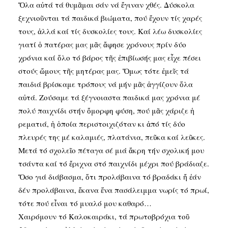
Ὅλα αὐτά τά θυμᾶμαι σάν νά ἔγιναν χθές. Δύσκολα
ξεχνιοῦνται τά παιδικά βιώματα, πού ἔχουν τίς χαρές
τους, ἀλλά καί τίς δυσκολίες τους. Καί λέω δυσκολίες
γιατί ὁ πατέρας μας μᾶς ἄφησε χρόνους πρίν δύο
χρόνια καί ὅλο τό βάρος τῆς ἐπιβίωσής μας εἶχε πέσει
στούς ὤμους τῆς μητέρας μας. Ὅμως τότε ἐμεῖς τά
παιδιά βρίσκαμε τρόπους νά μήν μᾶς ἀγγίζουν ὅλα
αὐτά. Ζούσαμε τά ξέγνοιαστα παιδικά μας χρόνια μέ
πολύ παιχνίδι στήν ὄμορφη φύση, πού μᾶς χάριζε ἡ
ρεματιά, ἡ ὁποία περιστοιχιζόταν κι ἀπό τίς δύο
πλευρές της μέ καλαμιές, πλατάνια, πεῦκα καί λεῦκες.
Μετά τό σχολεῖο πέταγα σέ μιά ἄκρη τήν σχολική μου
τσάντα καί τό ἔριχνα στό παιχνίδι μέχρι πού βράδιαζε.
Ὅσο γιά διάβασμα, ὅτι προλάβαινα τό βραδάκι ἤ ἐάν
δέν προλάβαινα, ἔκανα ἕνα πασάλειμμα νωρίς τό πρωί,
τότε πού εἶναι τό μυαλό μου καθαρό…
Χαιρόμουν τό Καλοκαιράκι, τά πρωτοβρόχια τοῦ