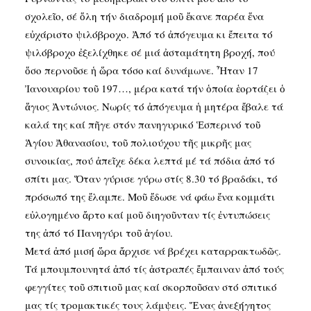
σχολεῖο, σέ ὅλη τήν διαδρομή μοῦ ἔκανε παρέα ἕνα
εὐχάριστο ψιλόβροχο. Ἀπό τό ἀπόγευμα κι ἔπειτα τό
ψιλόβροχο ἐξελίχθηκε σέ μιά ἀσταμάτητη βροχή, πού
ὅσο περνοῦσε ἡ ὥρα τόσο καί δυνάμωνε. Ἦταν 17
Ἰανουαρίου τοῦ 197…, μέρα κατά τήν ὁποία ἑορτάζει ὁ
ἅγιος Ἀντώνιος. Νωρίς τό ἀπόγευμα ἡ μητέρα ἔβαλε τά
καλά της καί πῆγε στόν πανηγυρικό Ἑσπερινό τοῦ
Ἁγίου Ἀθανασίου, τοῦ πολιούχου τῆς μικρῆς μας
συνοικίας, πού ἀπεῖχε δέκα λεπτά μέ τά πόδια ἀπό τό
σπίτι μας. Ὅταν γύρισε γύρω στίς 8.30 τό βραδάκι, τό
πρόσωπό της ἔλαμπε. Μοῦ ἔδωσε νά φάω ἕνα κομμάτι
εὐλογημένο ἄρτο καί μοῦ διηγοῦνταν τίς ἐντυπώσεις
της ἀπό τό Πανηγύρι τοῦ ἁγίου.
Μετά ἀπό μισή ὥρα ἄρχισε νά βρέχει καταρρακτωδῶς.
Τά μπουμπουνητά ἀπό τίς ἀστραπές ἔμπαιναν ἀπό τούς
φεγγίτες τοῦ σπιτιοῦ μας καί σκορποῦσαν στό σπιτικό
μας τίς τρομακτικές τους λάμψεις. Ἕνας ἀνεξήγητος