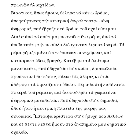
πρωινῶν ἡλιαχτίδων.
Βιαστικός, ὅπως ἤμουν, θέλησα νά κόψω δρόμο,
ἀποφεύγοντας τήν κεντρική ἀσφαλτοστρωμένη
ἀνηφοριά, πού ἔβγαζε στό δρόμο τοῦ σχολείου μου.
Δίπλα ἀπό τό σπίτι μας περνοῦσε ἕνα ρέμα, ἀπό τό
ὁποῖο τούτη τήν περίοδο διέρχονταν λιγοστά νερά. Τό
ρέμα γέμιζε μόνο ὅταν ἔπιαναν συνεχόμενες καί
καταρρακτώδεις βροχές. Κατέβηκα τό ἀπότομο
μονοπατάκι, πού ὁδηγοῦσε στήν κοίτη, δρασκέλισα
προσεκτικά πατώντας πάνω στίς πέτρες κι ἔτσι
ἀπέφυγα τά λιμνάζοντα ὕδατα. Πέρασα στήν ἀπέναντι
πλευρά τοῦ ρέματος καί ἀκολούθησα τό χωματένιο
ἀνηφορικό μονοπατάκι πού ὁδηγοῦσε στήν δημοσιά,
ὅπου ἦταν ἡ κεντρική πλατεία τῆς μικρῆς μας
συνοικίας. ῎Εστριψα ἀριστερά στήν ἥσυχη ὁδό Ἀνθέων
καί σέ πέντε λεπτά ἤμουν στό ἀγαπημένο μου δημοτικό
σχολεῖο.