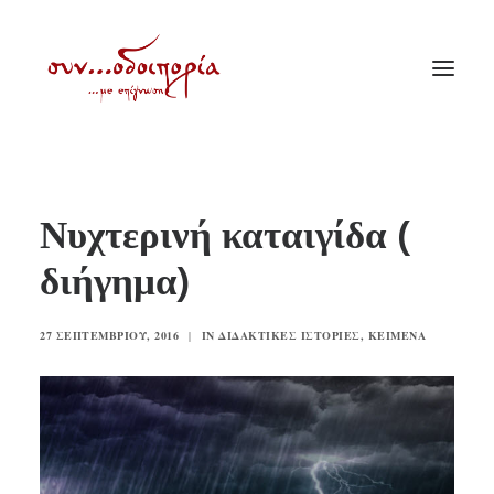
ΑΡΧΙΚΗ
Νυχτερινή καταιγίδα (
ΘΕΜΑΤΟΛΟΓΙΑ
διήγημα)
ΑΝΑΚΟΙΝΩΣΕΙΣ
ΕΝΟΡΙΑ ΕΝ ΔΡΑΣΕΙ
27 ΣΕΠΤΕΜΒΡΊΟΥ, 2016
|
IN
ΔΙΔΑΚΤΙΚΈΣ ΙΣΤΟΡΊΕΣ
,
ΚΕΊΜΕΝΑ
ΕΥΑΓΓΕΛΙΣΤΡΙΑ ΠΕΙΡΑΙΏΣ
VIDEO
ΠΑΛΑΙΑ ΣΥΝΟΔΟΙΠΟΡΙΑ
ΕΠΙΚΟΙΝΩΝΙΑ