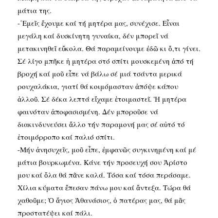
μάτια της.
-᾽Εμεῖς ἔχουμε καί τή μητέρα μας, συνέχισε. Εἶναι
μεγάλη καί δυσκίνητη γυναίκα, δέν μπορεῖ νά
μετακινηθεῖ εὔκολα. Θά παραμείνουμε ἐδῶ κι ὅ,τι γίνει.
Σέ λίγο μπῆκε ἡ μητέρα στό σπίτι μουσκεμένη ἀπό τή
βροχή καί μοῦ εἶπε νά βάλω σέ μιά τσάντα μερικά
ρουχαλάκια, γιατί θά κοιμόμασταν ἀπόψε κάπου
ἀλλοῦ. Σέ δέκα λεπτά εἴχαμε ἑτοιμαστεῖ. Ἡ μητέρα
φαινόταν ἀποφασισμένη. Δέν μποροῦσε νά
διακινδυνεύσει ἄλλο τήν παραμονή μας σέ αὐτό τό
ἑτοιμόρροπο καί παλιό σπίτι.
-Μήν ἀνησυχεῖς, μοῦ εἶπε, ἐμφανῶς συγκινημένη καί μέ
μάτια βουρκωμένα. Κάνε τήν προσευχή σου Ἀρίστο
μου καί ὅλα θά πᾶνε καλά. Τόσα καί τόσα περάσαμε.
Χίλια κύματα ἔπεσαν πάνω μου καί ἄντεξα. Τώρα θά
χαθοῦμε; Ὁ ἅγιος Ἀθανάσιος, ὁ πατέρας μας, θά μᾶς
προστατέψει καί πάλι.