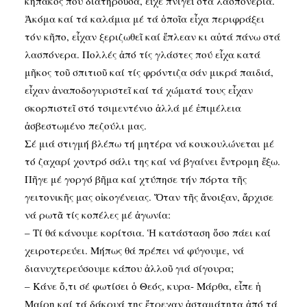
κηπάκος πού διατηροῦσα, εἶχε πνιγεῖ στά λασπονέρια.
Ἀκόμα καί τά καλάμια μέ τά ὁποῖα εἶχα περιφράξει
τόν κῆπο, εἶχαν ξεριζωθεῖ καί ἔπλεαν κι αὐτά πάνω στά
λασπόνερα. Πολλές ἀπό τίς γλάστες πού εἶχα κατά
μῆκος τοῦ σπιτιοῦ καί τίς φρόντιζα σάν μικρά παιδιά,
εἶχαν ἀναποδογυριστεῖ καί τά χώματά τους εἶχαν
σκορπιστεῖ στό τσιμεντένιο ἀλλά μέ ἐπιμέλεια
ἀσβεστωμένο πεζούλι μας.
Σέ μιά στιγμή βλέπω τή μητέρα νά κουκουλώνεται μέ
τό ζαχαρί χοντρό σάλι της καί νά βγαίνει ἔντρομη ἔξω.
Πῆγε μέ γοργό βῆμα καί χτύπησε τήν πόρτα τῆς
γειτονικῆς μας οἰκογένειας. Ὅταν τῆς ἄνοιξαν, ἄρχισε
νά ρωτᾶ τίς κοπέλες μέ ἀγωνία:
– Τί θά κάνουμε κορίτσια. Ἡ κατάσταση ὅσο πάει καί
χειροτερεύει. Μήπως θά πρέπει νά φύγουμε, νά
διανυχτερεύσουμε κάπου ἀλλοῦ γιά σίγουρα;
– Κάνε ὅ,τι σέ φωτίσει ὁ Θεός, κυρα- Μάρθα, εἶπε ἡ
Μαίρη καί τά δάκρυά της ἔτρεχαν ἀσταμάτητα ἀπό τά