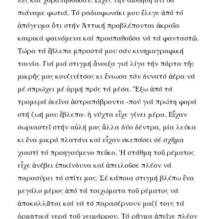
πιάναμε φωτιά. Τό ραδιοφωνάκι μου ἔλεγε ἀπό τό
ἀπόγευμα ὅτι στήν Ἀττική προβλέπονται ἀκραῖα
καιρικά φαινόμενα καί προσπαθοῦσα νά τά φανταστῶ.
Τώρα τά ἔβλεπα μπροστά μου σάν κινημαγραφική
ταινία. Γιά μιά στιγμή ἄνοιξα γιά λίγο τήν πόρτα τῆς
μικρῆς μας κουζινίτσας κι ἔνιωσα τόν δυνατό ἀέρα νά
μέ σπρώχει μέ ὁρμή πρός τά μέσα. Ἔξω ἀπό τά
τρομερά ἐκεῖνα ἀστραπόβροντα -πού γιά πρώτη φορά
στή ζωή μου ἔβλεπα- ἡ νύχτα εἶχε γίνει μέρα. Εἶχαν
σωριαστεῖ στήν αὐλή μας ἄλλα δύο δέντρα, μία λεύκα
κι ἕνα μικρό πλατάνι καί εἶχαν σκεπάσει σέ σχῆμα
χιαστί τό προηγούμενο πεῦκο. Ἡ στάθμη τοῦ ρέματος
εἶχε ἀνέβει ἐπικίνδυνα καί ἀπειλοῦσε πλέον νά
παρασύρει τό σπίτι μας. Σέ κάποια στιγμή βλέπω ἕνα
μεγάλο μέρος ἀπό τά τοιχώματα τοῦ ρέματος νά
ἀποκολλᾶται καί νά τό παρασέρνουν μαζί τους τά
ὁρμητικά νερά τοῦ χειμάρρου. Τό ρῆγμα ἀπεῖχε πλέον