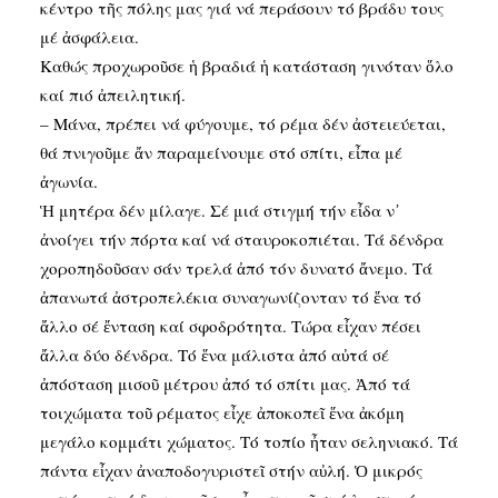
κέντρο τῆς πόλης μας γιά νά περάσουν τό βράδυ τους
μέ ἀσφάλεια.
Καθώς προχωροῦσε ἡ βραδιά ἡ κατάσταση γινόταν ὅλο
καί πιό ἀπειλητική.
– Μάνα, πρέπει νά φύγουμε, τό ρέμα δέν ἀστειεύεται,
θά πνιγοῦμε ἄν παραμείνουμε στό σπίτι, εἶπα μέ
ἀγωνία.
Ἡ μητέρα δέν μίλαγε. Σέ μιά στιγμή τήν εἶδα ν᾽
ἀνοίγει τήν πόρτα καί νά σταυροκοπιέται. Τά δένδρα
χοροπηδοῦσαν σάν τρελά ἀπό τόν δυνατό ἄνεμο. Τά
ἀπανωτά ἀστροπελέκια συναγωνίζονταν τό ἕνα τό
ἄλλο σέ ἔνταση καί σφοδρότητα. Τώρα εἶχαν πέσει
ἄλλα δύο δένδρα. Τό ἕνα μάλιστα ἀπό αὐτά σέ
ἀπόσταση μισοῦ μέτρου ἀπό τό σπίτι μας. Ἀπό τά
τοιχώματα τοῦ ρέματος εἶχε ἀποκοπεῖ ἕνα ἀκόμη
μεγάλο κομμάτι χώματος. Τό τοπίο ἦταν σεληνιακό. Τά
πάντα εἶχαν ἀναποδογυριστεῖ στήν αὐλή. Ὁ μικρός