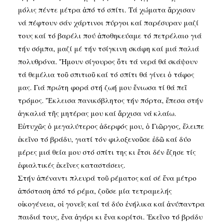
μόλις πέντε μέτρα ἀπό τό σπίτι. Τά χώματα ἄρχισαν
νά πέφτουν σάν χάρτινοι πύργοι καί παρέσυραν μαζί
τους καί τό βαρέλι πού ἀποθηκεύαμε τό πετρέλαιο γιά
τήν σόμπα, μαζί μέ τήν τσίγκινη σκάφη καί μιά παλιά
πολυθρόνα. Ἤμουν σίγουρος ὄτι τά νερά θά σκάψουν
τά θεμέλια τοῦ σπιτιοῦ καί τό σπίτι θά γίνει ὁ τάφος
μας. Γιά πρώτη φορά στή ζωή μου ἔνιωσα τί θά πεῖ
τρόμος. Ἔκλεισα πανικόβλητος τήν πόρτα, ἔπεσα στήν
ἀγκαλιά τῆς μητέρας μου καί ἄρχισα νά κλαίω.
Εὐτυχῶς ὁ μεγαλύτερος ἀδερφός μου, ὁ Γιῶργος, ἔλειπε
ἐκεῖνο τό βράδυ, γιατί τόν φιλοξενοῦσε ἐδῶ καί δύο
μέρες μιά θεία μου στό σπίτι της κι ἔτσι δέν ἔζησε τίς
ἐφιαλτικές ἐκεῖνες καταστάσεις.
Στήν ἀπέναντι πλευρά τοῦ ρέματος καί σέ ἕνα μέτρο
ἀπόσταση ἀπό τό ρέμα, ζοῦσε μία τετραμελής
οἰκογένεια, οἱ γονεῖς καί τά δύο ἐνήλικα καί ἀνύπαντρα
παιδιά τους, ἕνα ἀγόρι κι ἕνα κορίτσι. Ἐκεῖνο τό βράδυ