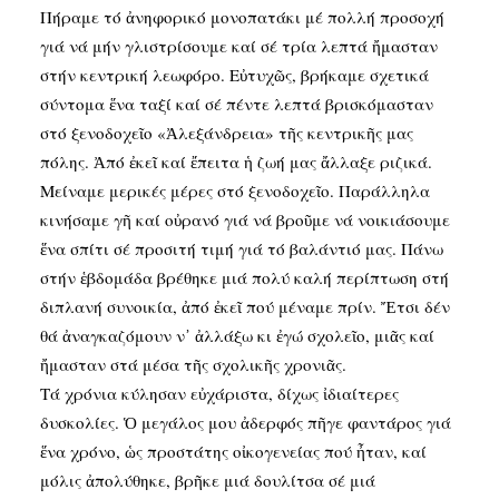
Πήραμε τό ἀνηφορικό μονοπατάκι μέ πολλή προσοχή
γιά νά μήν γλιστρίσουμε καί σέ τρία λεπτά ἤμασταν
στήν κεντρική λεωφόρο. Εὐτυχῶς, βρήκαμε σχετικά
σύντομα ἕνα ταξί καί σέ πέντε λεπτά βρισκόμασταν
στό ξενοδοχεῖο «Ἀλεξάνδρεια» τῆς κεντρικῆς μας
πόλης. Ἀπό ἐκεῖ καί ἔπειτα ἡ ζωή μας ἄλλαξε ριζικά.
Μείναμε μερικές μέρες στό ξενοδοχεῖο. Παράλληλα
κινήσαμε γῆ καί οὐρανό γιά νά βροῦμε νά νοικιάσουμε
ἕνα σπίτι σέ προσιτή τιμή γιά τό βαλάντιό μας. Πάνω
στήν ἑβδομάδα βρέθηκε μιά πολύ καλή περίπτωση στή
διπλανή συνοικία, ἀπό ἐκεῖ πού μέναμε πρίν. Ἔτσι δέν
θά ἀναγκαζόμουν ν᾽ ἀλλάξω κι ἐγώ σχολεῖο, μιᾶς καί
ἤμασταν στά μέσα τῆς σχολικῆς χρονιᾶς.
Τά χρόνια κύλησαν εὐχάριστα, δίχως ἰδιαίτερες
δυσκολίες. Ὁ μεγάλος μου ἀδερφός πῆγε φαντάρος γιά
ἕνα χρόνο, ὡς προστάτης οἰκογενείας πού ἦταν, καί
μόλις ἀπολύθηκε, βρῆκε μιά δουλίτσα σέ μιά