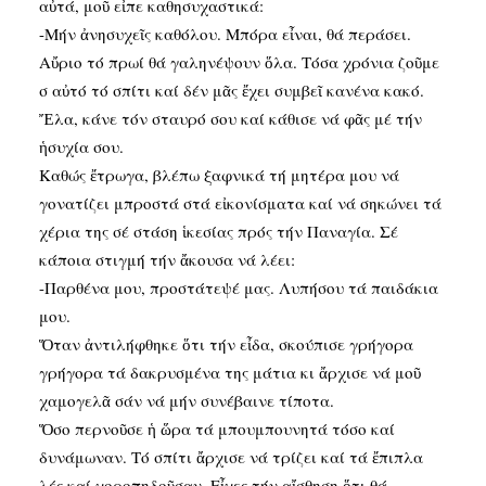
αὐτά, μοῦ εἶπε καθησυχαστικά:
-Μήν ἀνησυχεῖς καθόλου. Μπόρα εἶναι, θά περάσει.
Αὔριο τό πρωί θά γαληνέψουν ὅλα. Τόσα χρόνια ζοῦμε
σ αὐτό τό σπίτι καί δέν μᾶς ἔχει συμβεῖ κανένα κακό.
Ἔλα, κάνε τόν σταυρό σου καί κάθισε νά φᾶς μέ τήν
ἡσυχία σου.
Καθώς ἔτρωγα, βλέπω ξαφνικά τή μητέρα μου νά
γονατίζει μπροστά στά εἰκονίσματα καί νά σηκώνει τά
χέρια της σέ στάση ἱκεσίας πρός τήν Παναγία. Σέ
κάποια στιγμή τήν ἄκουσα νά λέει:
-Παρθένα μου, προστάτεψέ μας. Λυπήσου τά παιδάκια
μου.
Ὅταν ἀντιλήφθηκε ὅτι τήν εἶδα, σκούπισε γρήγορα
γρήγορα τά δακρυσμένα της μάτια κι ἄρχισε νά μοῦ
χαμογελᾶ σάν νά μήν συνέβαινε τίποτα.
Ὅσο περνοῦσε ἡ ὥρα τά μπουμπουνητά τόσο καί
δυνάμωναν. Τό σπίτι ἄρχισε νά τρίζει καί τά ἔπιπλα
λές καί χοροπηδοῦσαν. Εἶχες τήν αἴσθηση ὅτι θά