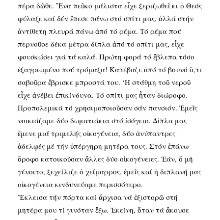
πέρα δῶθε. ῞Ενα πεῦκο μάλιστα εἶχε ξεριζωθεῖ κι ὁ Θεός
φύλαξε καί δέν ἔπεσε πάνω στό σπίτι μας, ἀλλά στήν
ἀντίθετη πλευρά πάνω ἀπό τό ρέμα. Τό ρέμα πού
περνοῦσε δέκα μέτρα δίπλα ἀπό τό σπίτι μας, εἶχε
φουσκώσει γιά τά καλά. Πρώτη φορά τό ἔβλεπα τόσο
ἐξαγριωμένο πού τρόμαξα! Κατέβαζε ἀπό τό βουνό ὅ,τι
σαβοῦρα ἔβρισκε μπροστά του. ‘Η στάθμη τοῦ νεροῦ
εἶχε ἀνέβει ἐπικίνδυνα. Τό σπίτι μας ἦταν διώροφο.
Προπολεμικά τό χρησιμοποιοῦσαν σάν πανσιόν. Ἐμεῖς
νοικιάζαμε δύο δωματιάκια στό ἰσόγειο. Δἰπλα μας
ἔμενε μιά τριμελής οἰκογένεια, δύο ἀνύπαντρες
ἀδελφές μέ τήν ὑπέργηρη μητέρα τους. Στόν ἐπάνω
ὄροφο κατοικοῦσαν ἄλλες δύο οἰκογένειες. Ἐάν, ὅ μὴ
γένοιτο, ξεχείλιζε ὁ χείμαρρος, ἐμεῖς καί ἡ διπλανή μας
οἰκογένεια κινδυνεύαμε περισσότερο.
Ἔκλεισα τήν πόρτα καί ἄρχισα νά ἐξιστορῶ στή
μητέρα μου τί γινόταν ἔξω. Ἐκείνη, ὅταν τά ἄκουσε