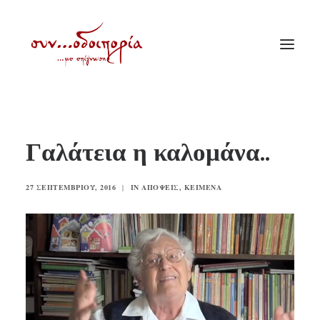
ΑΡΧΙΚΗ
Γαλάτεια η καλομάνα..
ΘΕΜΑΤΟΛΟΓΙΑ
ΑΝΑΚΟΙΝΩΣΕΙΣ
27 ΣΕΠΤΕΜΒΡΊΟΥ, 2016
|
IN
ΑΠΌΨΕΙΣ
,
ΚΕΊΜΕΝΑ
ΕΝΟΡΙΑ ΕΝ ΔΡΑΣΕΙ
ΕΥΑΓΓΕΛΙΣΤΡΙΑ ΠΕΙΡΑΙΏΣ
VIDEO
ΠΑΛΑΙΑ ΣΥΝΟΔΟΙΠΟΡΙΑ
ΕΠΙΚΟΙΝΩΝΙΑ