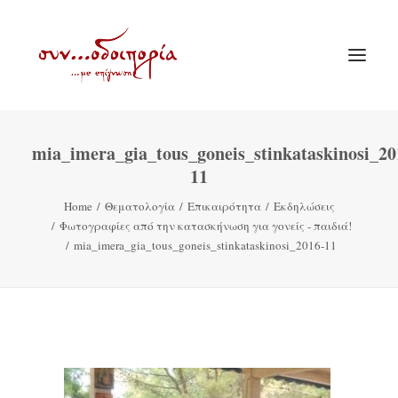
mia_imera_gia_tous_goneis_stinkataskinosi_20
ΑΡΧΙΚΗ
11
ΘΕΜΑΤΟΛΟΓΙΑ
Home
Θεματολογία
Επικαιρότητα
Εκδηλώσεις
ΑΝΑΚΟΙΝΩΣΕΙΣ
Φωτογραφίες από την κατασκήνωση για γονείς - παιδιά!
mia_imera_gia_tous_goneis_stinkataskinosi_2016-11
ΕΝΟΡΙΑ ΕΝ ΔΡΑΣΕΙ
ΕΥΑΓΓΕΛΙΣΤΡΙΑ ΠΕΙΡΑΙΏΣ
VIDEO
ΠΑΛΑΙΑ ΣΥΝΟΔΟΙΠΟΡΙΑ
ΕΠΙΚΟΙΝΩΝΙΑ