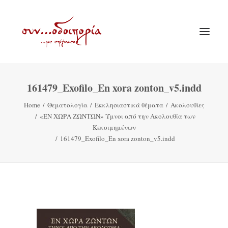
161479_Exofilo_En xora zonton_v5.indd
ΑΡΧΙΚΗ
Home
Θεματολογία
Εκκλησιαστικά θέματα
Ακολουθίες
ΘΕΜΑΤΟΛΟΓΙΑ
«ΕΝ ΧΩΡΑ ΖΩΝΤΩΝ» Ύμνοι από την Ακολουθία των
ΑΝΑΚΟΙΝΩΣΕΙΣ
Κεκοιμημένων
161479_Exofilo_En xora zonton_v5.indd
ΕΝΟΡΙΑ ΕΝ ΔΡΑΣΕΙ
ΕΥΑΓΓΕΛΙΣΤΡΙΑ ΠΕΙΡΑΙΏΣ
VIDEO
ΠΑΛΑΙΑ ΣΥΝΟΔΟΙΠΟΡΙΑ
ΕΠΙΚΟΙΝΩΝΙΑ