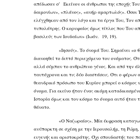
απέδωσαν σ’ Εκείνον οι άνθρωποι της εποχής Το
δαιμονίων», «πλάνος», «ανήρ αμαρτωλός». Όσοι Τ
ελέγχθηκαν από τον λόγο και τα έργα Του, Τον α
τυπολάτρης. Ο κορυφαίος όμως τίτλος που Του απ
βασιλεύς των Ιουδαίων» (Ιωάν. 19, 19).
«Ιησούς». Το όνομά Του. Σημαίνει «ο Θεός σώζ
διανοηθεί το διττό περιεχόμενο του ονόματος. Ότ
αλλά σύμπαν το ανθρώπινο γένος. Και από την άλλ
ταυτόχρονα και τις δύο διαστάσεις. Ότι ο φέρων 
θεανδρικό πρόσωπο του Κυρίου μπορεί ο κόσμος 
όνομα. Για εκείνο ήταν ένας ακόμη καταδικασμένο
Ιστορία όμως και τον κόσμο το όνομα αυτό ήταν 
θάνατο.
«Ο Ναζωραίος». Μία έκφραση καταγωγής. Μία τ
ανύπαρκτη σε σχέση με την Ιερουσαλήμ, τη Ρώμη,
ευγενής και αριστοκράτης. Όχι σπουδαστής του π