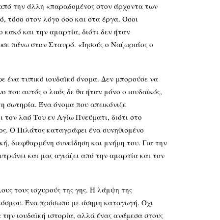
ι από την άλλη «παραδομένος στον άρχοντα των
, τόσο στον λόγο όσο και στα έργα. Όσοι
 κακό και την αμαρτία, διότι δεν ήταν
ωσε πάνω στον Σταυρό. «Ιησούς ο Ναζωραίος ο
ένα τυπικό ιουδαϊκό όνομα. Δεν μπορούσε να
ο που αυτός ο λαός δε θα ήταν μόνο ο ιουδαϊκός,
 τη σωτηρία. Ένα όνομα που απεικόνιζε
ι τον λαό Του εν Αγίω Πνεύματι, διότι στο
ος. Ο Πιλάτος καταγράφει ένα συνηθισμένο
κή, διεφθαρμένη συνείδηση και μνήμη του. Για την
υτρώνει και μας αγιάζει από την αμαρτία και τον
 τους ισχυρούς της γης. Η λάμψη της
 κόσμου. Ένα πρόσωπο με άσημη καταγωγή. Όχι
 την ιουδαϊκή ιστορία, αλλά ένας ανάμεσα στους