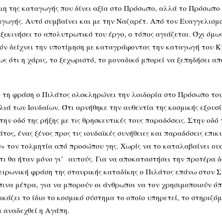
φήμη της καταγωγής που δίνει αξία στο Πρόσωπο, αλλά το Πρόσωπ
αγωγής. Αυτό συμβαίνει και με την Ναζαρέτ. Από τον Ευαγγελισμ
ξεκινήσει το απολυτρωτικό του έργο, ο τόπος αγιάζεται. Όχι όμως
πόν δείχνει την υποτίμηση με καταγράφοντας την καταγωγή του Κ
ς ότι η χάρις, το ξεχωριστό, το μοναδικό μπορεί να ξεπηδήσει απ
η ο Πιλάτος ολοκληρώνει την λοιδορία στο Πρόσωπο του Κυρί
λιά των Ιουδαίων. Ότι αρνήθηκε την αυθεντία της κοσμικής εξουσί
την οδό της ρήξης με τις θρησκευτικές τους παραδόσεις. Στην οδό
άτος, ένας ξένος προς τις ιουδαϊκές συνήθειες και παραδόσεις επι
» τον τολμητία από προσώπου γης. Χωρίς να το καταλαβαίνει ουσ
Ότι θα ήταν μόνο γι’ αυτούς. Για να αποκαταστήσει την προτέρα δ
 ειρωνική φράση της σταυρικής καταδίκης ο Πιλάτος επάνω στον Σ
πινα μέτρα, για να μπορούν οι άνθρωποι να τον χρησιμοποιούν ό
κάζει το ίδιο το κοσμικό σύστημα το οποίο υπηρετεί, το στηριζό
α αναδεχθεί η Αγάπη.