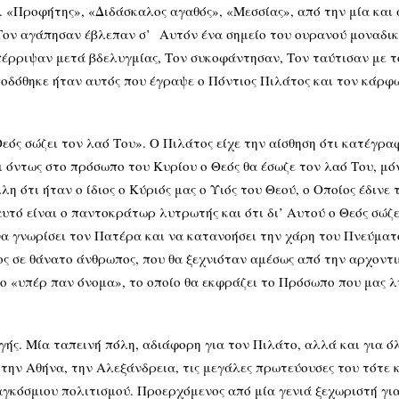
υ. «Προφήτης», «Διδάσκαλος αγαθός», «Μεσσίας», από την μία κα
ον αγάπησαν έβλεπαν σ’ Αυτόν ένα σημείο του ουρανού μοναδικό
πέρριψαν μετά βδελυγμίας, Τον συκοφάντησαν, Τον ταύτισαν με το
οδόθηκε ήταν αυτός που έγραψε ο Πόντιος Πιλάτος και τον κάρφ
ει τον λαό Του». Ο Πιλάτος είχε την αίσθηση ότι κατέγραφε 
ι όντως στο πρόσωπο του Κυρίου ο Θεός θα έσωζε τον λαό Του, μόν
η ότι ήταν ο ίδιος ο Κύριός μας ο Υιός του Θεού, ο Οποίος έδινε
αυτό είναι ο παντοκράτωρ λυτρωτής και ότι δι’ Αυτού ο Θεός σώζε
να γνωρίσει τον Πατέρα και να κατανοήσει την χάρη του Πνεύματ
ς σε θάνατο άνθρωπος, που θα ξεχνιόταν αμέσως από την αρχοντι
το «υπέρ παν όνομα», το οποίο θα εκφράζει το Πρόσωπο που μας λ
απεινή πόλη, αδιάφορη για τον Πιλάτο, αλλά και για όλους
 την Αθήνα, την Αλεξάνδρεια, τις μεγάλες πρωτεύουσες του τότε
αγκόσμιου πολιτισμού. Προερχόμενος από μία γενιά ξεχωριστή για